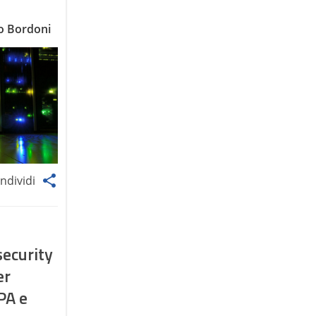
o Bordoni
ndividi
security
er
PA e