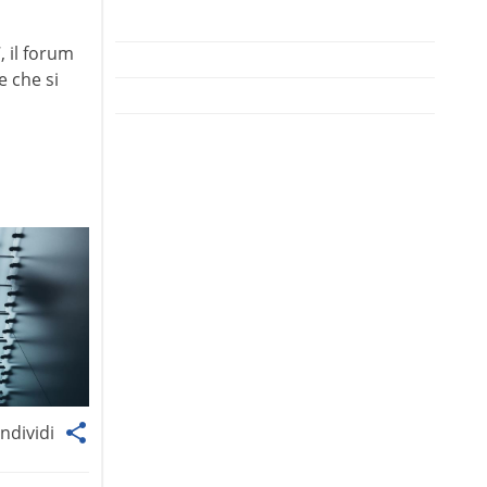
 il forum
e che si
1
ndividi