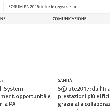
FORUM PA 2026: tutte le registrazioni
ONE
COMUNICAZIONE
LE
SANITÀ
 di System
S@lute2017: dall’Ina
ent: opportunità e
prestazioni più effici
r la PA
grazie alla collabora