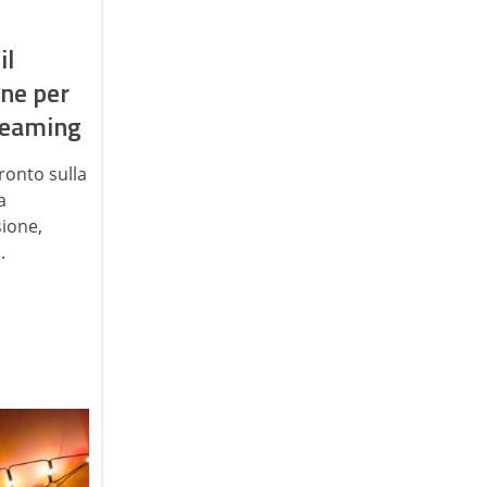
il
one per
treaming
fronto sulla
a
sione,
.