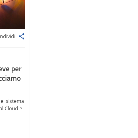
ndividi
eve per
facciamo
del sistema
al Cloud e i