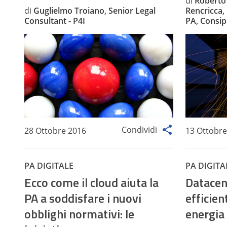
di
Roberto 
di
Guglielmo Troiano, Senior Legal
Rencricca, 
Consultant - P4I
PA, Consip
Condividi
28 Ottobre 2016
13 Ottobre
PA DIGITALE
PA DIGITA
Ecco come il cloud aiuta la
Datacen
PA a soddisfare i nuovi
efficien
obblighi normativi: le
energia 