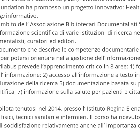
undation ha promosso un progetto innovativo: Healt
ap
informativo.
ambito dell’ Associazione Bibliotecari Documentalisti 
formazione scientifica di varie istituzioni di ricerca 
entalisti, curatori ed editori.
 documento che descrive le competenze documentarie 
 per potersi orientare nella gestione dell’informazion
labus prevede l’apprendimento critico in 8 aree: 1) f
’ informazione; 2) accesso all’informazione a testo in
valutazione della ricerca 5) documentazione basata su 
entifica; 7) informazione sulla salute per pazienti e citta
pilota tenutosi nel 2014, presso l’ Istituto Regina Elen
isici, tecnici sanitari e infermieri. Il corso ha ricevut
 soddisfazione relativamente anche all’ importanza d