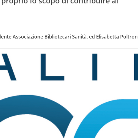
 proprio lo scopo di contribuire al
ente Associazione Bibliotecari Sanità, ed Elisabetta Poltroni