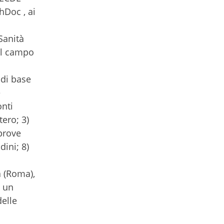
hDoc , ai
Sanità
nel campo
di base
e
onti
tero; 3)
prove
dini; 8)
a (Roma),
o un
elle