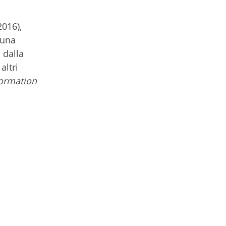
016),
buna
a dalla
altri
formation