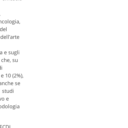
,
ncologia,
del
dell’arte
a e sugli
 che, su
di
 e 10 (2%),
 anche se
i studi
vo e
odologia
’ ECDL