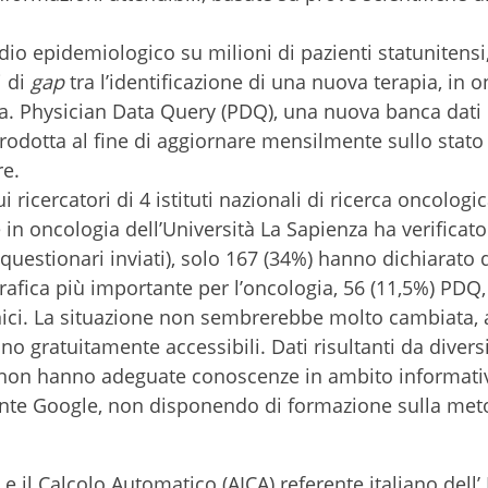
io epidemiologico su milioni di pazienti statunitensi
i di
gap
tra l’identificazione di una nuova terapia, in o
ica. Physician Data Query (PDQ), una nuova banca dati 
rodotta al fine di aggiornare mensilmente sullo stato 
re.
 ricercatori di 4 istituti nazionali di ricerca oncologic
 in oncologia dell’Università La Sapienza ha verificato
questionari inviati), solo 167 (34%) hanno dichiarato 
rafica più importante per l’oncologia, 56 (11,5%) PDQ,
clinici. La situazione non sembrerebbe molto cambiata,
ono gratuitamente accessibili. Dati risultanti da divers
e non hanno adeguate conoscenze in ambito informati
nte Google, non disponendo di formazione sulla met
a e il Calcolo Automatico (AICA) referente italiano dell