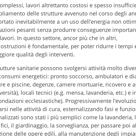
lessi, lavori altrettanto costosi e spesso insufficien
mpliamento delle strutture avvenuto nel corso degli an
ortato inevitabilmente a un uso dell’energia non ottim
turazioni pesanti senza produrre conseguenze importan
 lavori. In questo settore, ancor più che in altri,
 costruzioni è fondamentale, per poter ridurre i tempi e
giore qualità degli interventi.
trutture sanitarie possono svolgersi attività molto dive
 consumi energetici: pronto soccorso, ambulatori e di
stre e piscine, degenze, camere mortuarie, ricovero e 
ersità), locali tecnici (e.g. mensa, lavanderia, etc.) e i
 fondazioni ecclesiastiche). Progressivamente l’evoluzi
rsi nelle attività di cura, esternalizzando fasi e funzi
nalizzati sono stati i più semplici come la lavanderia, 
fici, il giardinaggio, la sorveglianza, per passare poi a
ione delle opere edili, alla manutenzione degli impia