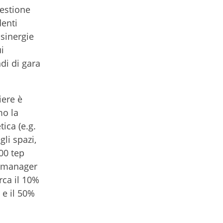
gestione
denti
 sinergie
i
di di gara
iere è
mo la
ica (e.g.
li spazi,
00 tep
gy manager
irca il 10%
 e il 50%