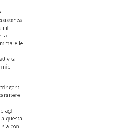
e
assistenza
i il
 la
rammare le
ttività
armio
tringenti
carattere
o agli
e a questa
, sia con