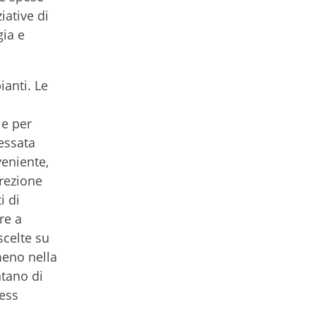
iative di
gia e
ianti. Le
le per
essata
veniente,
irezione
i di
re a
scelte su
meno nella
ntano di
ness