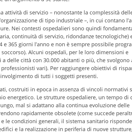
na attività di servizio – nonostante la complessità dell
rganizzazione di tipo industriale –, in cui contano l’
 cure. Nei contesti ospedalieri sono quindi fondamental
aria, continuità di servizio, ridondanze tecnologiche) e
h24 e 365 giorni l’anno e non è sempre possibile prog
o soccorso). Alcuni ospedali, per le loro dimensioni e
 delle città con 30.000 abitanti o più, che svolgono a
i, professionisti vari). Per raggiungere obiettivi di risp
volgimento di tutti i soggetti presenti.
ti, costruiti in epoca in assenza di vincoli normativi s
mio energetico. Le strutture ospedaliere, un tempo di 
ungo, mal si adattano alla continua evoluzione delle
e rendono rapidamente obsolete (come succede peraltr
i e le condizioni generali, il sistema sanitario rispond
ifici e la realizzazione in periferia di nuove strutture