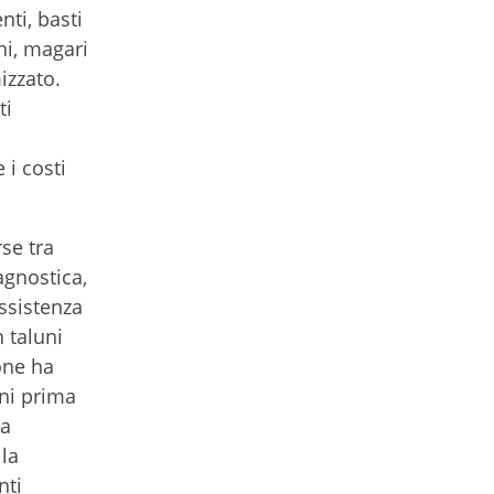
ti, basti
ni, magari
izzato.
ti
 i costi
rse tra
agnostica,
assistenza
n taluni
one ha
oni prima
la
lla
nti