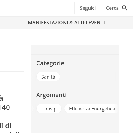
Seguici
Cerca
MANIFESTAZIONI & ALTRI EVENTI
Categorie
Sanità
Argomenti
à
 140
a
Consip
Efficienza Energetica
Finanziamenti
i di