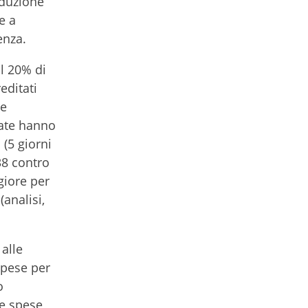
iduzione
e a
enza.
il 20% di
editati
le
vate hanno
 (5 giorni
(38 contro
giore per
(analisi,
 alle
 spese per
o
le spese