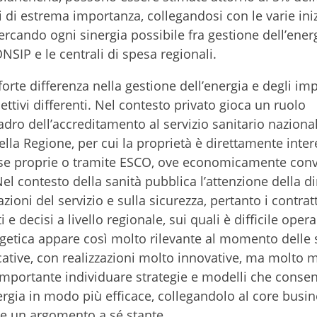
i di estrema importanza, collegandosi con le varie iniz
ercando ogni sinergia possibile fra gestione dell’ener
NSIP e le centrali di spesa regionali.
orte differenza nella gestione dell’energia e degli imp
ttivi differenti. Nel contesto privato gioca un ruolo
dro dell’accreditamento al servizio sanitario naziona
lla Regione, per cui la proprietà è direttamente inter
sorse proprie o tramite ESCO, ove economicamente con
el contesto della sanità pubblica l’attenzione della d
zioni del servizio e sulla sicurezza, pertanto i contratt
 decisi a livello regionale, sui quali è difficile opera
nergetica appare così molto rilevante al momento delle 
ficative, con realizzazioni molto innovative, ma molto 
 importante individuare strategie e modelli che conse
nergia in modo più efficace, collegandolo al core busi
e un argomento a sé stante.