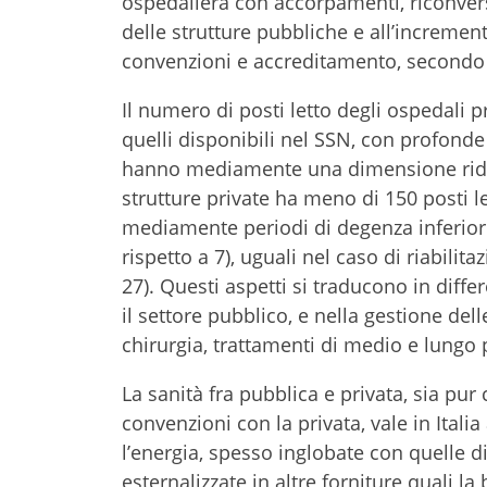
ospedaliera con accorpamenti, riconvers
delle strutture pubbliche e all’incremen
convenzioni e accreditamento, secondo 
Il numero di posti letto degli ospedali pr
quelli disponibili nel SSN, con profonde d
hanno mediamente una dimensione ridotta
strutture private ha meno di 150 posti l
mediamente periodi di degenza inferiori a
rispetto a 7), uguali nel caso di riabilit
27). Questi aspetti si traducono in diff
il settore pubblico, e nella gestione dell
chirurgia, trattamenti di medio e lungo p
La sanità fra pubblica e privata, sia pur
convenzioni con la privata, vale in Italia
l’energia, spesso inglobate con quelle d
esternalizzate in altre forniture quali 