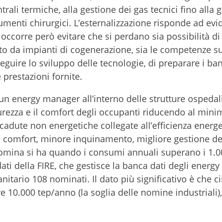
entrali termiche, alla gestione dei gas tecnici fino alla 
trumenti chirurgici. L’esternalizzazione risponde ad evi
occorre però evitare che si perdano sia possibilità di
ato da impianti di cogenerazione, sia le competenze su
eguire lo sviluppo delle tecnologie, di preparare i ban
e prestazioni fornite.
un energy manager all’interno delle strutture ospedal
curezza e il comfort degli occupanti riducendo al mini
cadute non energetiche collegate all’efficienza energet
 comfort, minore inquinamento, migliore gestione deg
i nomina si ha quando i consumi annuali superano i 1.0
 dati della FIRE, che gestisce la banca dati degli ener
sanitario 108 nominati. Il dato più significativo è che c
e 10.000 tep/anno (la soglia delle nomine industriali),