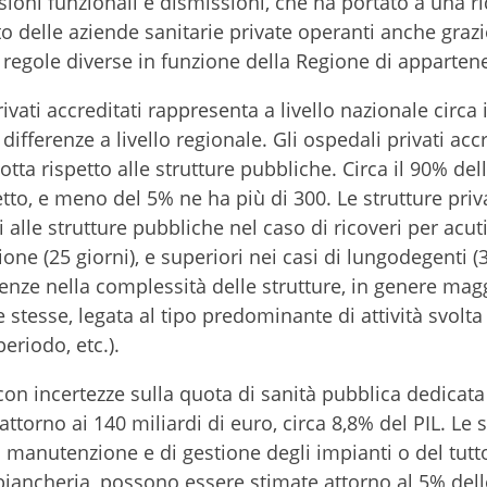
ioni funzionali e dismissioni, che ha portato a una r
to delle aziende sanitarie private operanti anche grazi
regole diverse in funzione della Regione di apparten
ivati accreditati rappresenta a livello nazionale circa 
ifferenze a livello regionale. Gli ospedali privati accr
 rispetto alle strutture pubbliche. Circa il 90% del
etto, e meno del 5% ne ha più di 300. Le strutture pri
lle strutture pubbliche nel caso di ricoveri per acuti
azione (25 giorni), e superiori nei casi di lungodegenti 
erenze nella complessità delle strutture, in genere mag
e stesse, legata al tipo predominante di attività svolta 
eriodo, etc.).
 con incertezze sulla quota di sanità pubblica dedicata
 attorno ai 140 miliardi di euro, circa 8,8% del PIL. Le
i manutenzione e di gestione degli impianti o del tutt
la biancheria, possono essere stimate attorno al 5% del