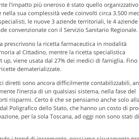
te l’impatto più oneroso è stato quello organizzativo 
 nella sua complessità vede coinvolti circa 3.500 med
ecialisti, le nuove 3 aziende territoriali, le 4 aziende
ende convenzionate con il Servizio Sanitario Regionale.
a prescrivono la ricetta farmaceutica in modalità
ria al Cittadino, mentre la ricetta specialistica
rt up, viene usata dal 27% dei medici di famiglia. Fino
ricette dematerializzate.
 diretti sono ancora difficilmente contabilizzabili, a
ente l’inerzia di un qualsiasi sistema, nella fase del
rti risparmi. Certo è che se pensiamo anche solo all
i dal Poligrafico dello Stato, che hanno un costo di pr
vazione, per la sola Toscana, ad oggi non sono stati di
ando i trend di incremento, possiamo sicuramente pr