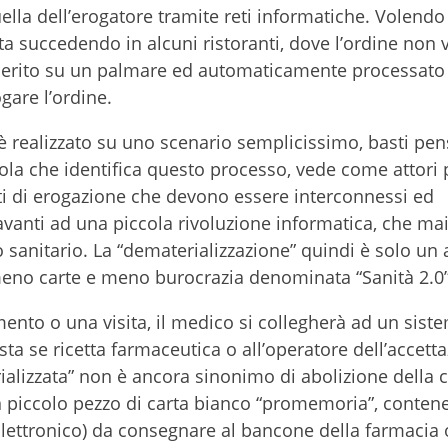
ella dell’erogatore tramite reti informatiche. Volendo
sta succedendo in alcuni ristoranti, dove l’ordine non 
nserito su un palmare ed automaticamente processato
gare l’ordine.
è realizzato su uno scenario semplicissimo, basti pe
rola che identifica questo processo, vede come attori p
unti di erogazione che devono essere interconnessi ed
avanti ad una piccola rivoluzione informatica, che ma
 sanitario. La “dematerializzazione” quindi è solo un 
eno carte e meno burocrazia denominata “Sanità 2.0”
ento o una visita, il medico si collegherà ad un sist
ista se ricetta farmaceutica o all’operatore dell’accett
rializzata” non è ancora sinonimo di abolizione della c
 un piccolo pezzo di carta bianco “promemoria”, contene
Elettronico) da consegnare al bancone della farmacia 