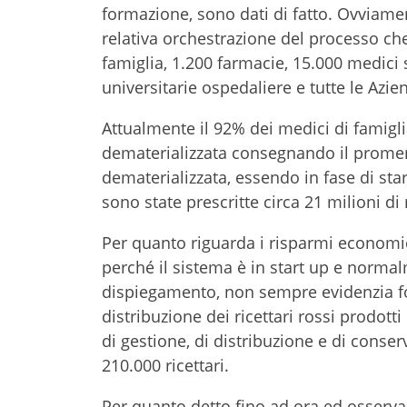
formazione, sono dati di fatto. Ovviamen
relativa orchestrazione del processo che
famiglia, 1.200 farmacie, 15.000 medici sp
universitarie ospedaliere e tutte le Azi
Attualmente il 92% dei medici di famigli
dematerializzata consegnando il promemo
dematerializzata, essendo in fase di sta
sono state prescritte circa 21 milioni di 
Per quanto riguarda i risparmi economici
perché il sistema è in start up e normalm
dispiegamento, non sempre evidenzia fo
distribuzione dei ricettari rossi prodott
di gestione, di distribuzione e di conser
210.000 ricettari.
Per quanto detto fino ad ora ed osserv