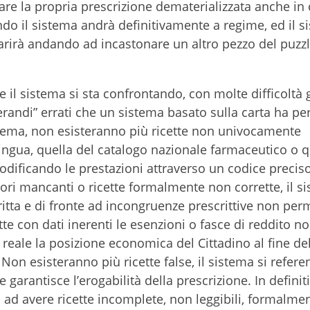
are la propria prescrizione dematerializzata anche in 
o il sistema andrà definitivamente a regime, ed il s
parirà andando ad incastonare un altro pezzo del puzzl
e il sistema si sta confrontando, con molte difficoltà
erandi” errati che un sistema basato sulla carta ha p
istema, non esisteranno più ricette non univocamente
 lingua, quella del catalogo nazionale farmaceutico o q
 codificando le prestazioni attraverso un codice precis
tori mancanti o ricette formalmente non corrette, il s
ritta e di fronte ad incongruenze prescrittive non per
te con dati inerenti le esenzioni o fasce di reddito n
o reale la posizione economica del Cittadino al fine de
on esisteranno più ricette false, il sistema si referen
 garantisce l’erogabilità della prescrizione. In definit
 ad avere ricette incomplete, non leggibili, formalme