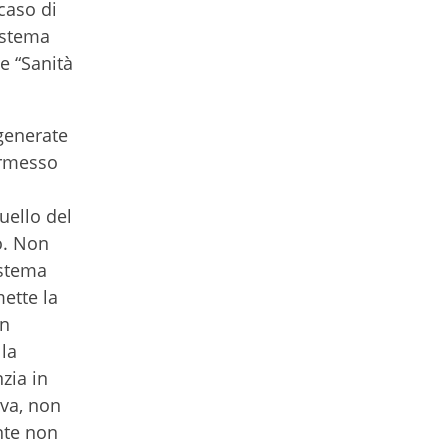
caso di
istema
e “Sanità
 generate
ermesso
uello del
o. Non
istema
mette la
on
lla
zia in
iva, non
nte non