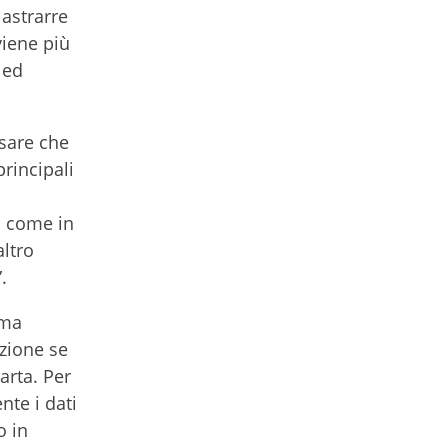
 astrarre
viene più
 ed
nsare che
rincipali
i come in
altro
.
ema
azione se
arta. Per
nte i dati
o in