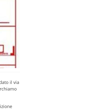
ato il via
cerchiamo
rizione