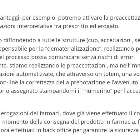
antaggi, per esempio, potremo attivare la preaccetta
zioni interpretative fra prescritto ed erogato.
iffondendo a tutte le strutture (cup, accettazioni, se
spensabile per la “dematerializzazione”, realizzando p
 del processo possa comunicare senza rischi di errori
nte, stiamo realizzando le preaccettazioni, ma nell’i
azioni automatizzate, che attraverso un totem, una volt
n-line la correttezza della prenotazione e l’avvenuto
orio assegnato stampandomi il “numerino” per l’acces
rogazioni dei farmaci, dove già viene effettuato il co
o al momento della consegna del prodotto in farmacia,
ora effettuati in back office per garantire la sicurezza