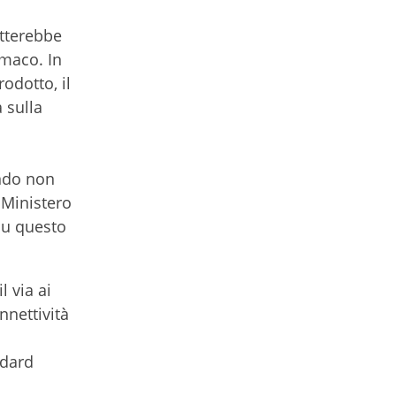
etterebbe
rmaco. In
rodotto, il
 sulla
i
ando non
 Ministero
 su questo
 via ai
nnettività
ndard