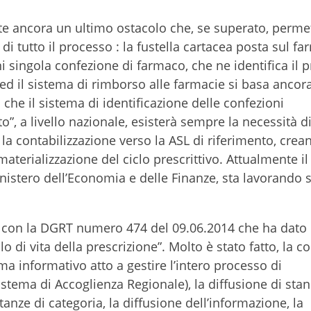
te ancora un ultimo ostacolo che, se superato, perm
 di tutto il processo : la fustella cartacea posta sul fa
gni singola confezione di farmaco, che ne identifica il p
 ed il sistema di rimborso alle farmacie si basa ancora
a che il sistema di identificazione delle confezioni
”, a livello nazionale, esisterà sempre la necessità d
r la contabilizzazione verso la ASL di riferimento, cre
aterializzazione del ciclo prescrittivo. Attualmente il
Ministero dell’Economia e delle Finanze, sta lavorando
o con la DGRT numero 474 del 09.06.2014 che ha dato il
lo di vita della prescrizione”. Molto è stato fatto, la co
tema informativo atto a gestire l’intero processo di
tema di Accoglienza Regionale), la diffusione di sta
tanze di categoria, la diffusione dell’informazione, la