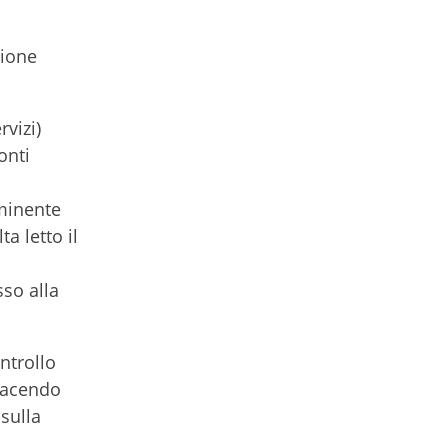
zione
rvizi)
onti
mminente
a letto il
so alla
ntrollo
 facendo
 sulla