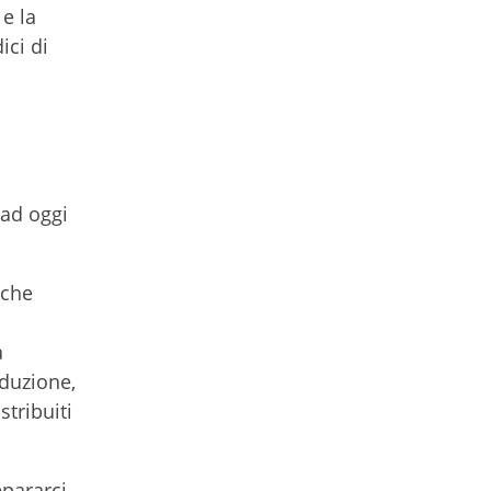
e la
ici di
 ad oggi
nche
a
oduzione,
stribuiti
epararci