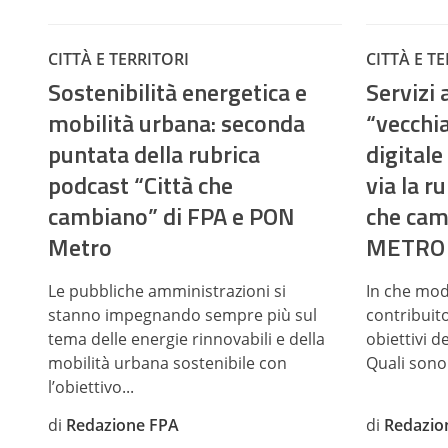
CITTÀ E TERRITORI
CITTÀ E T
Sostenibilità energetica e
Servizi 
mobilità urbana: seconda
“vecchi
puntata della rubrica
digitale
podcast “Città che
via la r
cambiano” di FPA e PON
che cam
Metro
METRO
Le pubbliche amministrazioni si
In che mod
stanno impegnando sempre più sul
contribuito
tema delle energie rinnovabili e della
obiettivi d
mobilità urbana sostenibile con
Quali sono s
l’obiettivo...
di
Redazione FPA
di
Redazio