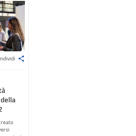
ndividi
tà
 della
2
creato
versi