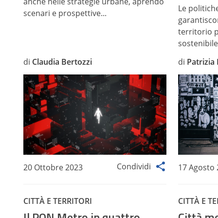
anche nelle strategie urbane, aprendo
Le politic
scenari e prospettive...
garantisco
territorio 
sostenibile.
di
Claudia Bertozzi
di
Patrizia
Condividi
20 Ottobre 2023
17 Agosto
CITTÀ E TERRITORI
CITTÀ E T
Il PON Metro in quattro
Città m