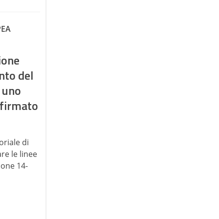
PEA
sione
onto del
 uno
e firmato
oriale di
re le linee
ione 14-