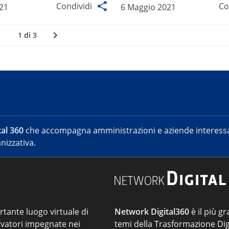
Condividi
Co
021
6 Maggio 2021
1 di 3
al 360
che accompagna amministrazioni e aziende interessat
nizzativa.
ortante luogo virtuale di
Network Digital360
è il più gr
vatori impegnate nei
temi della Trasformazione Dig