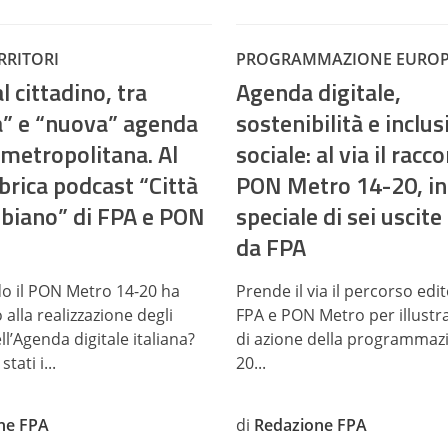
ERRITORI
PROGRAMMAZIONE EURO
al cittadino, tra
Agenda digitale,
a” e “nuova” agenda
sostenibilità e inclu
 metropolitana. Al
sociale: al via il racc
ubrica podcast “Città
PON Metro 14-20, in
biano” di FPA e PON
speciale di sei uscit
da FPA
o il PON Metro 14-20 ha
Prende il via il percorso edit
 alla realizzazione degli
FPA e PON Metro per illustra
ell’Agenda digitale italiana?
di azione della programmaz
tati i...
20...
ne FPA
di
Redazione FPA