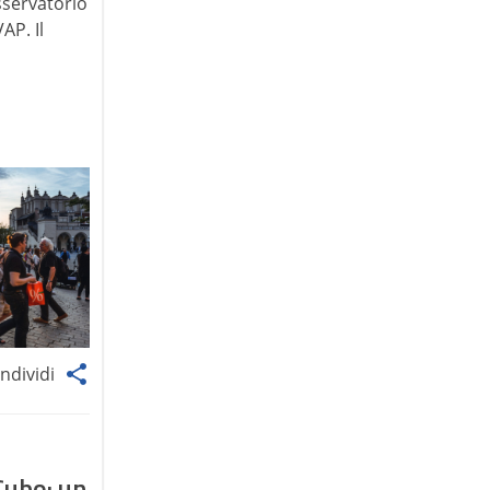
sservatorio
AP. Il
ndividi
Cubo: un