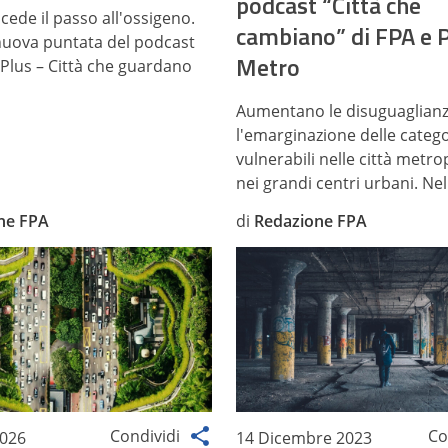
podcast “Città che
cede il passo all'ossigeno.
cambiano” di FPA e
nuova puntata del podcast
Metro
Plus – Città che guardano
Aumentano le disuguaglianze
l'emarginazione delle catego
vulnerabili nelle città metro
nei grandi centri urbani. Nell
ne FPA
di
Redazione FPA
Condividi
Co
2026
14 Dicembre 2023