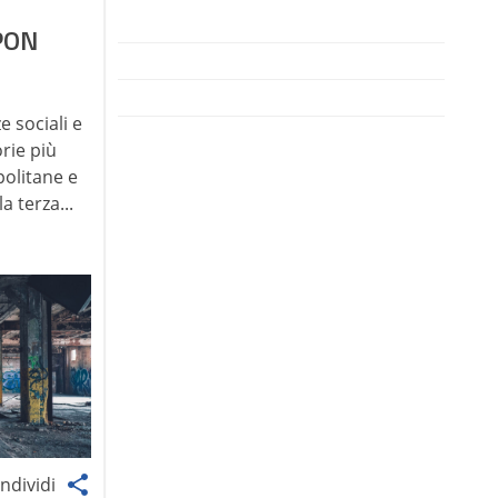
 PON
 sociali e
rie più
politane e
a terza...
ndividi