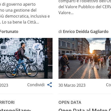
comparti è l’obiettivo dell’O
he di governo aperto
del Valore Pubblico del CERV
no una gestione del
Valore...
più democratica, inclusiva e
 Lo sa bene la Città...
 Fortunato
di
Enrico Deidda Gagliardo
Condividi
Co
 2023
30 Marzo 2023
ERRITORI
OPEN DATA
etropolitane:
Open Data al Metro 