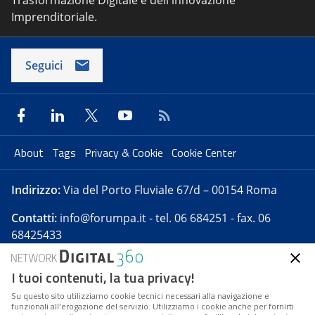
Trasformazione Digitale e dell'innovazione
Imprenditoriale.
Seguici
About
Tags
Privacy & Cookie
Cookie Center
Indirizzo:
Via del Porto Fluviale 67/d – 00154 Roma
Contatti:
info@forumpa.it
- tel. 06 684251 - fax. 06
68425433
I tuoi contenuti, la tua privacy!
Forumpa.it
è una pubblicazione telematica iscritta
presso Registro della stampa del Tribunale di Roma -
Su questo sito utilizziamo cookie tecnici necessari alla navigazione e
funzionali all’erogazione del servizio. Utilizziamo i cookie anche per fornirti
Reg. n. 182 del 2 maggio 2008 - Direttore resp. Michela