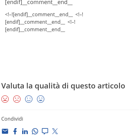
[endif]__comment__end__
<!–![endif]__comment__end__ <!–!
[endif]__comment__end__ <!–!
[endif]__comment__end__
Valuta la qualità di questo articolo
Condividi