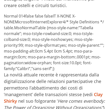
creare ostelli e circuiti turistici.
Normal 014false false falseIT X-NONE X-
NONEMicrosoftInternetExplorer4
/* Style Definitions */
table.MsoNormalTable {mso-style-name:”Tabella
normale”; mso-tstyle-rowband-size:0; mso-tstyle-
colband-size:0; mso-style-noshow:yes; mso-style-
priority:99; mso-style-qformat:yes; mso-style-parent:””;
mso-padding-alt:0cm 5.4pt 0cm 5.4pt; mso-para-
margin:0cm; mso-para-margin-bottom:.0001pt; mso-
pagination:widow-orphan; font-size:10.0pt; font-
family:”Calibri”,”sans-serif”;}
La novità attuale recente è rappresentata dalla
digitalizzazione delle relazioni partecipative che
permettono l’abbattimento dei costi di
‘management’ delle transazioni stesse (vedi
Clay
Shirky
nel suo folgorante ‘
Here comes everibody:
The Power of Organizing Without Organizations"
)