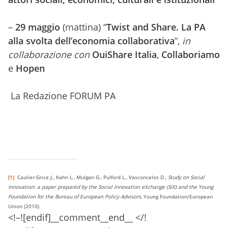
–
29 maggio
(mattina) “
Twist and Share. La PA
alla svolta dell’economia collaborativa
”,
in
collaborazione con
OuiShare Italia
,
Collaboriamo
e
Hopen
La Redazione FORUM PA
[1]
Caulier-Grice J., Kahn L., Mulgan G., Pulford L., Vasconcelos D.,
Study on Social
Innovation:
a paper prepared by the Social Innovation eXchange (SIX) and the Young
Foundation for the
Bureau of European Policy Advisors
, Young Foundation/European
Union (2010)
<!–![endif]__comment__end__ </!