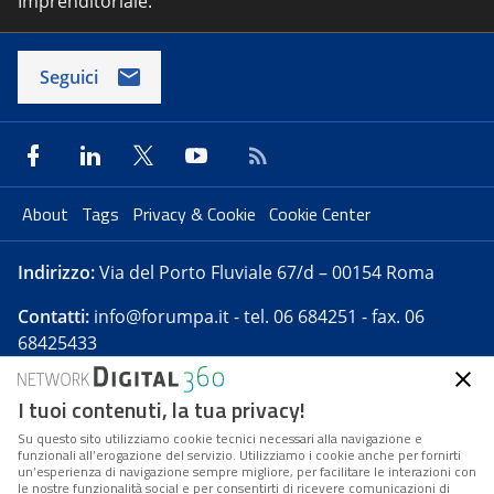
Imprenditoriale.
Seguici
About
Tags
Privacy & Cookie
Cookie Center
Indirizzo:
Via del Porto Fluviale 67/d – 00154 Roma
Contatti:
info@forumpa.it
- tel. 06 684251 - fax. 06
68425433
I tuoi contenuti, la tua privacy!
Forumpa.it
è una pubblicazione telematica iscritta
presso Registro della stampa del Tribunale di Roma -
Su questo sito utilizziamo cookie tecnici necessari alla navigazione e
funzionali all’erogazione del servizio. Utilizziamo i cookie anche per fornirti
Reg. n. 182 del 2 maggio 2008 - Direttore resp. Michela
un’esperienza di navigazione sempre migliore, per facilitare le interazioni con
Stentella
le nostre funzionalità social e per consentirti di ricevere comunicazioni di