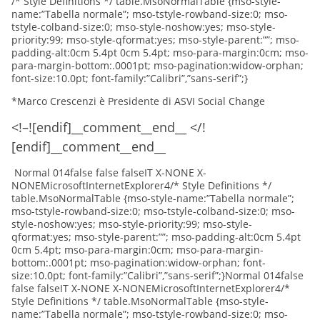
/* Style Definitions */ table.MsoNormalTable {mso-style-
name:”Tabella normale”; mso-tstyle-rowband-size:0; mso-
tstyle-colband-size:0; mso-style-noshow:yes; mso-style-
priority:99; mso-style-qformat:yes; mso-style-parent:””; mso-
padding-alt:0cm 5.4pt 0cm 5.4pt; mso-para-margin:0cm; mso-
para-margin-bottom:.0001pt; mso-pagination:widow-orphan;
font-size:10.0pt; font-family:”Calibri”,”sans-serif”;}
*Marco Crescenzi è Presidente di ASVI Social Change
<!–![endif]__comment__end__ </!
[endif]__comment__end__
Normal 014false false falseIT X-NONE X-
NONEMicrosoftInternetExplorer4
/* Style Definitions */
table.MsoNormalTable {mso-style-name:”Tabella normale”;
mso-tstyle-rowband-size:0; mso-tstyle-colband-size:0; mso-
style-noshow:yes; mso-style-priority:99; mso-style-
qformat:yes; mso-style-parent:””; mso-padding-alt:0cm 5.4pt
0cm 5.4pt; mso-para-margin:0cm; mso-para-margin-
bottom:.0001pt; mso-pagination:widow-orphan; font-
size:10.0pt; font-family:”Calibri”,”sans-serif”;}
Normal 014false
false falseIT X-NONE X-NONEMicrosoftInternetExplorer4
/*
Style Definitions */ table.MsoNormalTable {mso-style-
name:”Tabella normale”; mso-tstyle-rowband-size:0; mso-