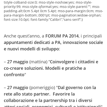
tstyle-colband-size:0; mso-style-noshow:yes; mso-style-
priority:99; mso-style-qformat:yes; mso-style-parent:””; mso-
padding-alt:0cm 5.4pt 0cm 5.4pt; mso-para-margin:0cm; mso-
para-margin-bottom:.0001pt; mso-pagination:widow-orphan;
font-size:10.0pt; font-family:”Calibri”,”sans-serif”;}
Anche quest’anno, a
FORUM PA 2014
, i principali
appuntamenti dedicati a PA, innovazione sociale
e nuovi modelli di sviluppo
:
–
27 maggio
(mattina) “
Coinvolgere i cittadini e
co-creare soluzioni. Modelli e pratiche a
confronto
"
–
27 maggio
(pomeriggio) "
Dal governo con la
rete allo stato partner. Favorire la
collaborazione e la partnership tra i diversi
attori sociali, economici, culturali e istituzionali
"