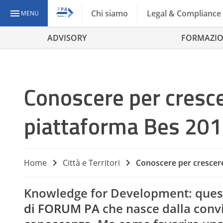
Chi siamo
Legal & Compliance
MENU
ADVISORY
FORMAZI
Conoscere per crescer
piattaforma Bes 2013
Home
Città e Territori
Conoscere per crescere:
Knowledge for Development: questo
di FORUM PA
che nasce dalla conv