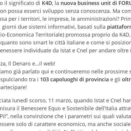
il significato di
K4D
, la
nuova business unit di FO
non possa esserci sviluppo senza conoscenza. Ma co
a per i territori, le imprese, le amministrazioni? Prim
 giorni due sistemi informativi, basati sulla
piattafo
ocio-Economica Territoriale) promossa proprio da K4D,
quanto sono smart le città italiane e come si posizio
enessere individuate da Istat e Cnel per andare oltre il
nza, Il Denaro e…il web!
amo già parlato qui e continueremo nelle prossime 
” spulciando tra i
103 capoluoghi di provincia
e gli
olt
partecipare!
anciata lunedì scorso, 11 marzo, quando Istat e Cnel h
misura il Benessere Equo e Sostenibile dell’Italia attr
Pil”, nella convinzione che i parametri sui quali valuta
ssere solo di carattere economico, ma anche sociale