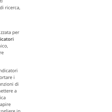
ti
di ricerca,
izzata per
icatori
ico,
re
ndicatori
ortare i
unzioni di
mettere a
ica
capire
cogliere in