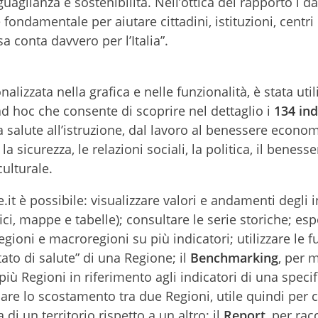
aglianza e sostenibilità. Nell’ottica del rapporto i da
ondamentale per aiutare cittadini, istituzioni, centri 
a conta davvero per l’Italia”.
lizzata nella grafica e nelle funzionalità, è stata util
d hoc che consente di scoprire nel dettaglio i
134 ind
la salute all’istruzione, dal lavoro al benessere econom
a sicurezza, le relazioni sociali, la politica, il benesse
culturale.
it è possibile: visualizzare valori e andamenti degli i
ici, mappe e tabelle); consultare le serie storiche; esp
regioni e macroregioni su più indicatori; utilizzare le f
tato di salute” di una Regione; il
Benchmarking
, per 
Regioni in riferimento agli indicatori di una specif
iare lo scostamento tra due Regioni, utile quindi per 
 di un territorio rispetto a un altro; il
Report
, per rac