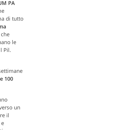
RUM PA
me
a di tutto
rma
 che
nano le
 Pil.
settimane
re 100
anno
averso un
re il
 e