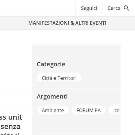
Seguici
Cerca
MANIFESTAZIONI & ALTRI EVENTI
Categorie
Città e Territori
Argomenti
D
enda Digitale
Ambiente
FORUM PA
Icity Lab
s unit
 senza