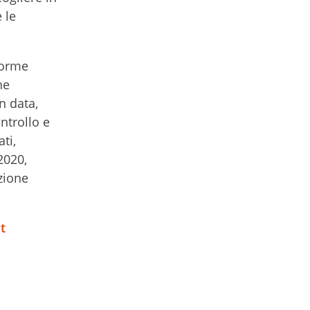
 le
forme
he
n data,
ntrollo e
ti,
2020,
zione
t