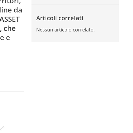
itori,
line da
 ASSET
Articoli correlati
, che
Nessun articolo correlato.
e e