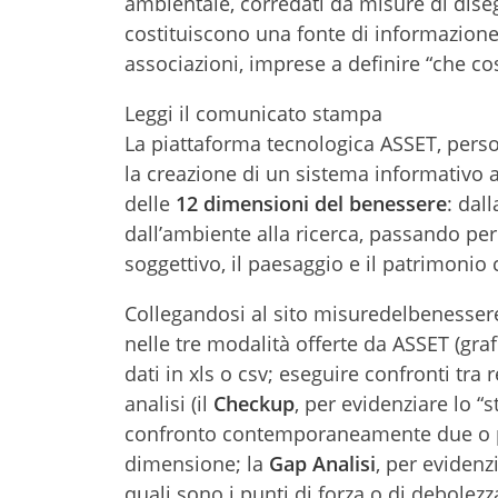
ambientale, corredati da misure di disegu
costituiscono una fonte di informazione f
associazioni, imprese a definire “che cos
Leggi il comunicato stampa
La piattaforma tecnologica ASSET, persona
la creazione di un sistema informativo a
delle
12 dimensioni del benessere
: dal
dall’ambiente alla ricerca, passando per l
soggettivo, il paesaggio e il patrimonio 
Collegandosi al sito misuredelbenessere.
nelle tre modalità offerte da ASSET (graf
dati in xls o csv; eseguire confronti tra 
analisi (il
Checkup
, per evidenziare lo “s
confronto contemporaneamente due o più 
dimensione; la
Gap Analisi
, per evidenz
quali sono i punti di forza o di debolezza