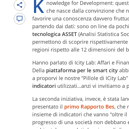
K
nowledge for Development: questo 
che nasce dalla convinzione che 
favorire una conoscenza davvero fruttuos
partendo dai dati: sono on line da pochi
tecnologica ASSET
(Analisi Statistica S
permettono di scoprire rispettivamente 
regioni rispetto alle 12 dimensioni del b
Hanno parlato di Icity Lab: Affari e Fina
Della
piattaforma per le smart city
abbi
a proporvi le nostre “Pillole di ICity Lab
indicatori
utilizzati…anzi vi invitiamo a 
La seconda iniziativa, invece, è stata l
presentato il
primo Rapporto Bes
, che 
insieme di indicatori che vanno “oltre il 
progresso di una società non debbano e