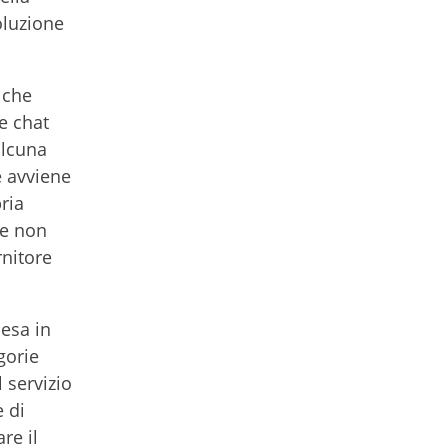
oluzione
 che
e chat
alcuna
e avviene
ria
re non
rnitore
pesa in
gorie
 servizio
e di
re il