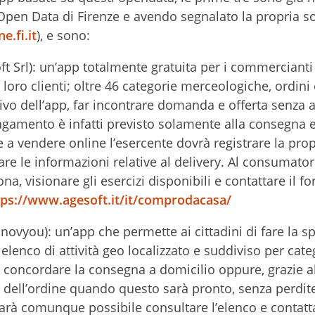
 Open Data di Firenze e avendo segnalato la propria s
.fi.it
), e sono:
t Srl): un’app totalmente gratuita per i commercianti
oro clienti; oltre 46 categorie merceologiche, ordini 
tivo dell’app, far incontrare domanda e offerta senza 
agamento è infatti previsto solamente alla consegna 
re a vendere online l’esercente dovrà registrare la prop
ficare le informazioni relative al delivery. Al consumato
na, visionare gli esercizi disponibili e contattare il fo
tps://www.agesoft.it/it/comprodacasa/
novyou): un’app che permette ai cittadini di fare la s
lenco di attività geo localizzato e suddiviso per cate
concordare la consegna a domicilio oppure, grazie al
iro dell’ordine quando questo sarà pronto, senza perdit
sarà comunque possibile consultare l’elenco e contatta