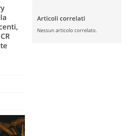
ry
la
Articoli correlati
centi,
Nessun articolo correlato.
 CR
ate