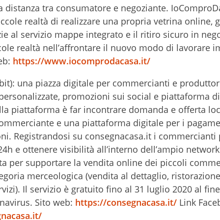
a distanza tra consumatore e negoziante. IoComproD
cole realtà di realizzare una propria vetrina online, ge
e al servizio mappe integrato e il ritiro sicuro in neg
le realtà nell’affrontare il nuovo modo di lavorare 
eb:
https://www.iocomprodacasa.it/
it): una piazza digitale per commercianti e produttori
personalizzate, promozioni sui social e piattaforma di
lla piattaforma è far incontrare domanda e offerta loc
commerciante e una piattaforma digitale per i pagame
ni. Registrandosi su consegnacasa.it i commercianti
h e ottenere visibilità all’interno dell’ampio network
ta per supportare la vendita online dei piccoli commer
goria merceologica (vendita al dettaglio, ristorazione
izi). Il servizio è gratuito fino al 31 luglio 2020 al fin
navirus. Sito web:
https://consegnacasa.it/
Link Face
nacasa.it/