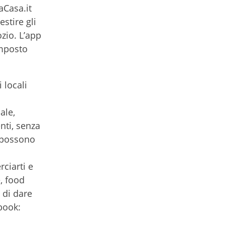
aCasa.it
stire gli
ozio. L’app
imposto
 locali
ale,
nti, senza
 possono
ciarti e
, food
e di dare
book: