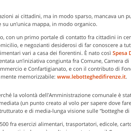
mazioni ai cittadini, ma in modo sparso, mancava un 
te su un’unica mappa, in modo organico.
zo, con un primo portale di contatto fra cittadini in ce
icilio, e negozianti desiderosi di far conoscere a tutt
limentari vari a casa dei fiorentini. È nato così
Spesa 
ventata un’iniziativa congiunta fra Comune, Camera di
mercio e Confartigianato, e con il contributo di Fo
cilmente memorizzabile:
www.lebotteghedifirenze.it
.
rché la volontà dell’Amministrazione comunale è stat
mediata (un punto creato al volo per sapere dove fare
trutturato e di media-lunga visione sulle “botteghe di 
0 fra esercizi alimentari, trasportatori, edicole, carto