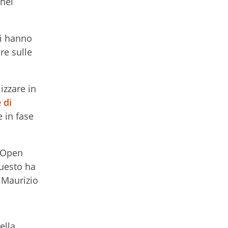
 nei
li hanno
re sulle
izzare in
 di
 in fase
u Open
questo ha
a Maurizio
ella