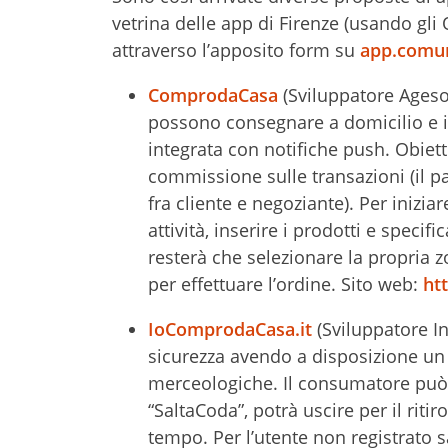
vetrina delle app di Firenze (usando gli
attraverso l’apposito form su
app.comune
ComprodaCasa
(Sviluppatore Agesof
possono consegnare a domicilio e i l
integrata con notifiche push. Obiet
commissione sulle transazioni (il p
fra cliente e negoziante). Per inizia
attività, inserire i prodotti e speci
resterà che selezionare la propria zo
per effettuare l’ordine. Sito web:
ht
IoComprodaCasa.it
(Sviluppatore In
sicurezza avendo a disposizione un e
merceologiche. Il consumatore può 
“SaltaCoda”, potrà uscire per il rit
tempo. Per l’utente non registrato 