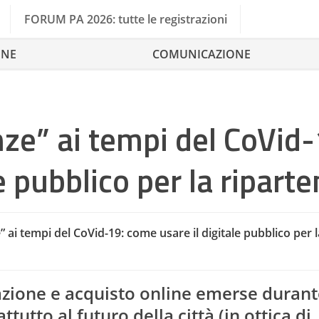
FORUM PA 2026: tutte le registrazioni
ONE
COMUNICAZIONE
nze” ai tempi del CoVid-
e pubblico per la ripart
” ai tempi del CoVid-19: come usare il digitale pubblico per l
App
Compe
zione e acquisto online emerse durante
tto al futuro della città (in ottica di