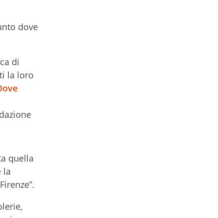
punto dove
rca di
i la loro
Dove
ndazione
a quella
 la
Firenze”.
lerie,