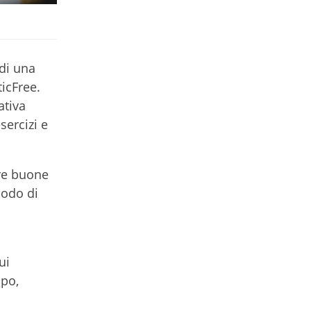
 di una
ticFree.
ativa
sercizi e
ere buone
iodo di
ui
lpo,