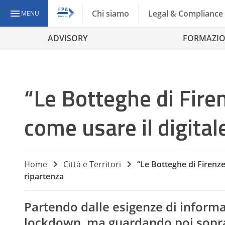
Chi siamo
Legal & Compliance
MENU
ADVISORY
FORMAZI
“Le Botteghe di Fire
come usare il digital
Home
Città e Territori
“Le Botteghe di Firenze
ripartenza
Partendo dalle esigenze di informa
lockdown, ma guardando poi soprattu