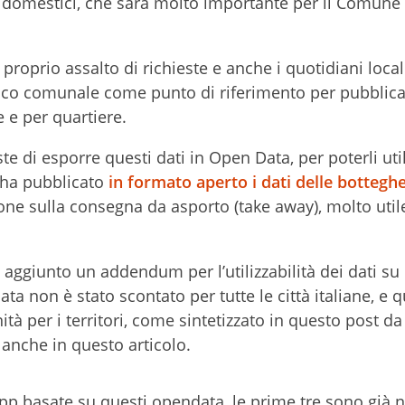
li domestici, che sarà molto importante per il Comune
roprio assalto di richieste e anche i quotidiani loca
lico comunale come punto di riferimento per pubblica
 e per quartiere.
e di esporre questi dati in Open Data, per poterli util
 ha pubblicato
in formato aperto i dati delle botteghe
ne sulla consegna da asporto (take away), molto utile
 aggiunto un addendum per l’utilizzabilità dei dati s
 non è stato scontato per tutte le città italiane, e 
tà per i territori, come sintetizzato in questo post d
anche in questo articolo.
pp basate su questi opendata, le prime tre sono già n