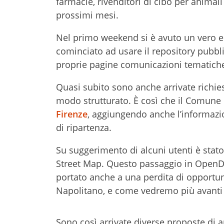
farmacie, rivenditori di cibo per anima
prossimi mesi.
Nel primo weekend si è avuto un vero e p
cominciato ad usare il repository pubb
proprie pagine comunicazioni tematiche
Quasi subito sono anche arrivate richiest
modo strutturato. È così che il Comune
Firenze
, aggiungendo anche l’informazio
di ripartenza.
Su suggerimento di alcuni utenti è stato
Street Map. Questo passaggio in OpenData
portato anche a una perdita di opportuni
Napolitano, e come vedremo più avanti 
Sono così arrivate diverse proposte di a