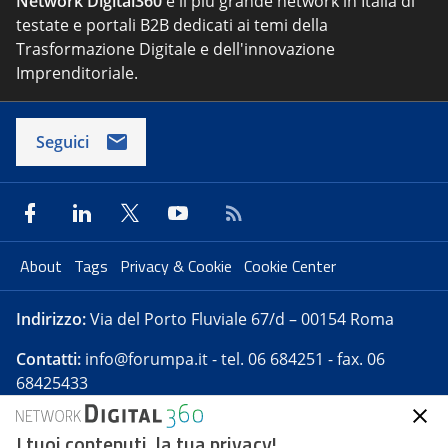
Network Digital360
è il più grande network in Italia di
testate e portali B2B dedicati ai temi della
Trasformazione Digitale e dell'innovazione
Imprenditoriale.
Seguici
About
Tags
Privacy & Cookie
Cookie Center
Indirizzo:
Via del Porto Fluviale 67/d – 00154 Roma
Contatti:
info@forumpa.it
- tel. 06 684251 - fax. 06
68425433
I tuoi contenuti, la tua privacy!
Forumpa.it
è una pubblicazione telematica iscritta