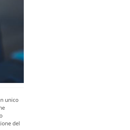
un unico
one
to
tione del