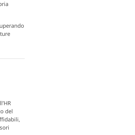
pria
superando
tture
ll’HR
go del
fidabili,
sori