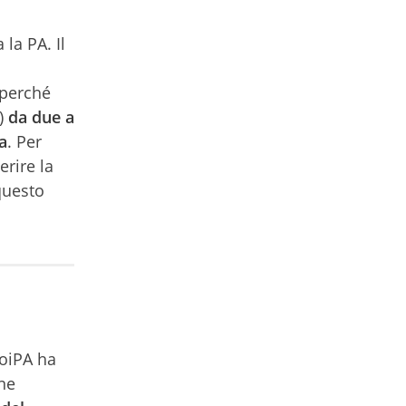
la PA. Il
perché
A)
da due a
a
. Per
erire la
questo
NoiPA ha
one