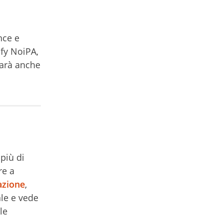
nce e
ify NoiPA,
sarà anche
più di
re a
azione
,
ale e vede
le