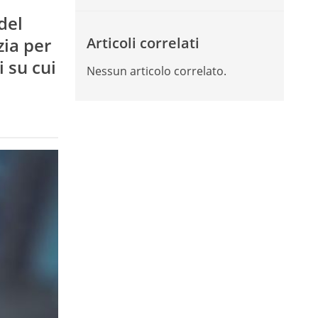
del
zia per
Articoli correlati
 su cui
Nessun articolo correlato.