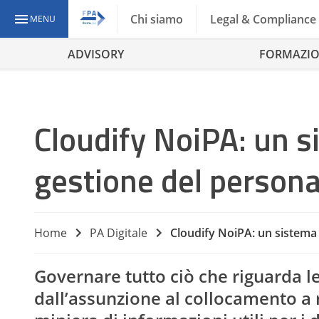
Chi siamo
Legal & Compliance
MENU
ADVISORY
FORMAZI
Cloudify NoiPA: un s
gestione del persona
Home
PA Digitale
Cloudify NoiPA: un sistema 
Governare tutto ciò che riguarda l
dall’assunzione al collocamento a 