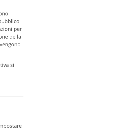
sono
 pubblico
nzioni per
one della
i vengono
.
tiva si
impostare