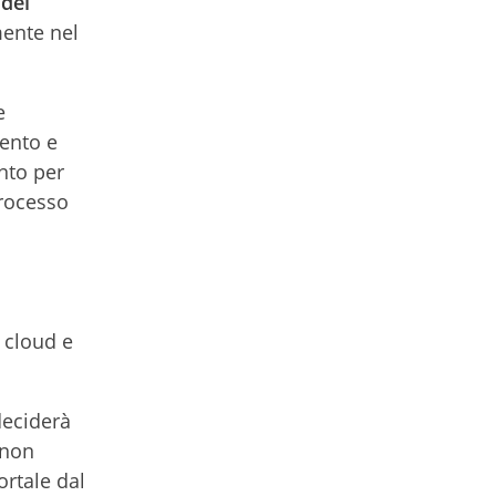
del
mente nel
e
ento e
nto per
processo
 cloud e
deciderà
 non
ortale dal