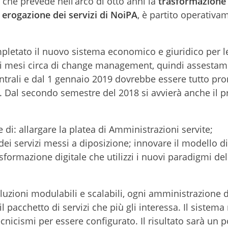
, che prevede nell’arco di otto anni la
trasformazione 
 erogazione dei servizi di NoiPA
, è partito operativa
letato il nuovo sistema economico e giuridico per l
ei mesi circa di change management, quindi assestam
entrali e dal 1 gennaio 2019 dovrebbe essere tutto pro
sta. Dal secondo semestre del 2018 si avvierà anche il 
 di: allargare la platea di Amministrazioni servite;
dei servizi messi a diposizione; innovare il modello di
sformazione digitale che utilizzi i nuovi paradigmi del
uzioni modulabili e scalabili, ogni amministrazione 
il pacchetto di servizi che più gli interessa. Il sistema
cnicismi per essere configurato. Il risultato sarà un p