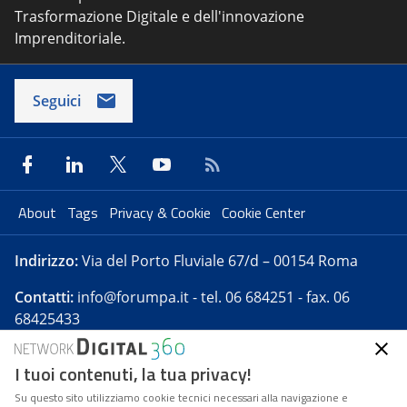
Trasformazione Digitale e dell'innovazione
Imprenditoriale.
Seguici
About
Tags
Privacy & Cookie
Cookie Center
Indirizzo:
Via del Porto Fluviale 67/d – 00154 Roma
Contatti:
info@forumpa.it
- tel. 06 684251 - fax. 06
68425433
I tuoi contenuti, la tua privacy!
Forumpa.it
è una pubblicazione telematica iscritta
presso Registro della stampa del Tribunale di Roma -
Su questo sito utilizziamo cookie tecnici necessari alla navigazione e