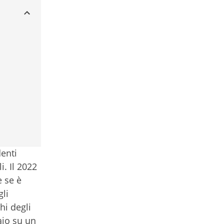
denti
i. Il 2022
e se è
gli
hi degli
aio su un