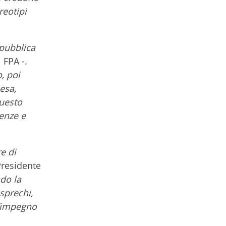
reotipi
 pubblica
 FPA -.
, poi
esa,
questo
enze e
e di
Presidente
ndo la
sprechi,
l’impegno