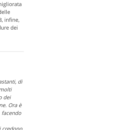
migliorata
elle
, infine,
dure dei
stanti, di
molti
o dei
one. Ora è
, facendo
ni credono