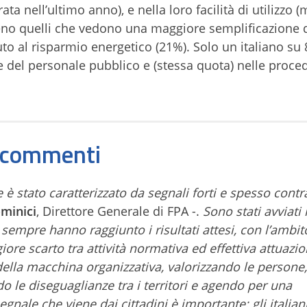
a nell’ultimo anno), e nella loro facilità di utilizzo (
no quelli che vedono una maggiore semplificazione d
 al risparmio energetico (21%). Solo un italiano su 8
 del personale pubblico e (stessa quota) nelle proce
i commenti
è stato caratterizzato da segnali forti e spesso contra
minici
, Direttore Generale di FPA -.
Sono stati avviati 
 sempre hanno raggiunto i risultati attesi, con l’ambit
ore scarto tra attività normativa ed effettiva attuazi
della macchina organizzativa, valorizzando le persone
ndo le diseguaglianze tra i territori e agendo per una
l segnale che viene dai cittadini è importante: gli italia