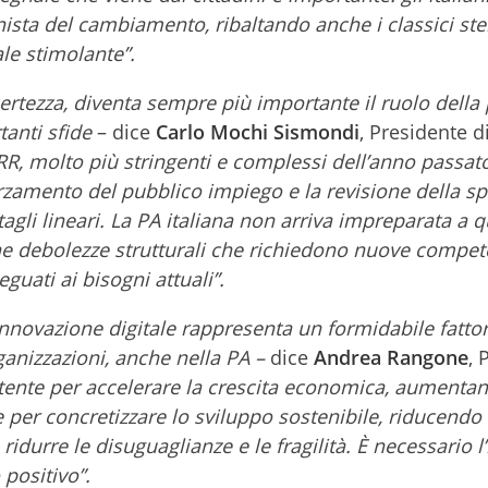
ista del cambiamento, ribaltando anche i classici ste
ale stimolante”.
certezza, diventa sempre più importante il ruolo della
anti sfide
– dice
Carlo Mochi Sismondi
, Presidente di
RR, molto più stringenti e complessi dell’anno passato
forzamento del pubblico impiego e la revisione della sp
tagli lineari. La PA italiana non arriva impreparata a 
 debolezze strutturali che richiedono nuove compet
guati ai bisogni attuali”.
innovazione digitale rappresenta un formidabile fattor
rganizzazioni, anche nella PA –
dice
Andrea Rangone
, 
 potente per accelerare la crescita economica, aumenta
e per concretizzare lo sviluppo sostenibile, riducendo 
idurre le disuguaglianze e le fragilità. È necessario 
 positivo”.