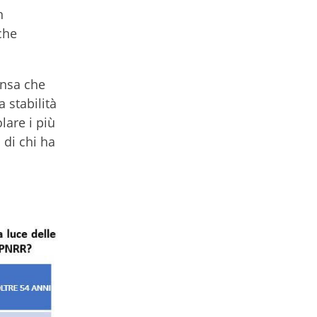
n
che
ensa che
 stabilità
lare i più
 di chi ha
.