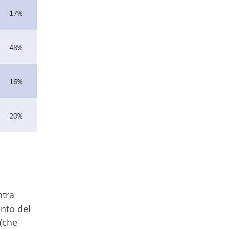
ntra
ento del
 (che