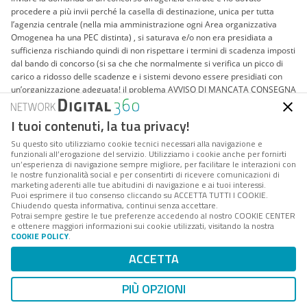
procedere a più invii perché la casella di destinazione, unica per tutta
l’agenzia centrale (nella mia amministrazione ogni Area organizzativa
Omogenea ha una PEC distinta) , si saturava e/o non era presidiata a
sufficienza rischiando quindi di non rispettare i termini di scadenza imposti
dal bando di concorso (si sa che che normalmente si verifica un picco di
carico a ridosso delle scadenze e i sistemi devono essere presidiati con
un’organizzazione adeguata! il problema AVVISO DI MANCATA CONSEGNA
PER SUP. TEMPO MASSIMO però rimane al cittadino). La seconda volta l’ho
voluta utilizzare per il seguente bando pubblicato su GU del 30 /12/2011
I tuoi contenuti, la tua privacy!
Concorso pubblico, per esami, per la copertura di n. 3 posti, a tempo pieno
ed indeterminato, di cui n. 1 riservato al personale interno, di Dirigente
Su questo sito utilizziamo cookie tecnici necessari alla navigazione e
funzionali all’erogazione del servizio. Utilizziamo i cookie anche per fornirti
Area Informatica, nel ruolo del personale della Giunta Regionale:
un’esperienza di navigazione sempre migliore, per facilitare le interazioni con
le nostre funzionalità social e per consentirti di ricevere comunicazioni di
L’ Art. 3 – Presentazione delle domande prevede invio domanda
marketing aderenti alle tue abitudini di navigazione e ai tuoi interessi.
partecipazione tramite PEC
Puoi esprimere il tuo consenso cliccando su ACCETTA TUTTI I COOKIE.
Sul sito della regione sono pubblicate le seguenti PEC
Chiudendo questa informativa, continui senza accettare.
Potrai sempre gestire le tue preferenze accedendo al nostro COOKIE CENTER
e ottenere maggiori informazioni sui cookie utilizzati, visitando la nostra
■protocollo-istituzionale@regione.lazio.legalmail.it
COOKIE POLICY
.
■protocollo-territorio@regione.lazio.legalmail.it
■protocollo-sociale@regione.lazio.legalmail.it
ACCETTA
■protocollo-economico-occupazionale@regione.lazio.legalmail.it
PIÙ OPZIONI
Ho preparato la domanda, l’ho inviata con la mia pec ma … la pec NON è
stata ACCETTATE DAL SISTEMA di PEC messo a disposizione dal governo