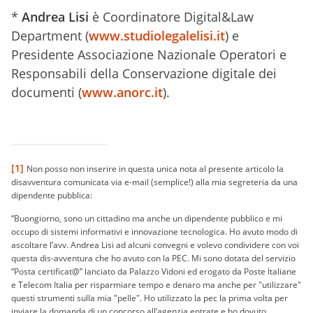
*
Andrea Lisi
è Coordinatore Digital&Law
Department (
www.studiolegalelisi.it
) e
Presidente Associazione Nazionale Operatori e
Responsabili della Conservazione digitale dei
documenti (
www.anorc.it
).
[1]
Non posso non inserire in questa unica nota al presente articolo la
disavventura comunicata via e-mail (semplice!) alla mia segreteria da una
dipendente pubblica:
“Buongiorno, sono un cittadino ma anche un dipendente pubblico e mi
occupo di sistemi informativi e innovazione tecnologica. Ho avuto modo di
ascoltare l’avv. Andrea Lisi ad alcuni convegni e volevo condividere con voi
questa dis-avventura che ho avuto con la PEC. Mi sono dotata del servizio
“Posta certificat@” lanciato da Palazzo Vidoni ed erogato da Poste Italiane
e Telecom Italia per risparmiare tempo e denaro ma anche per "utilizzare"
questi strumenti sulla mia "pelle". Ho utilizzato la pec la prima volta per
inviare la domanda di un concorso all’agenzia entrate e ho dovuto