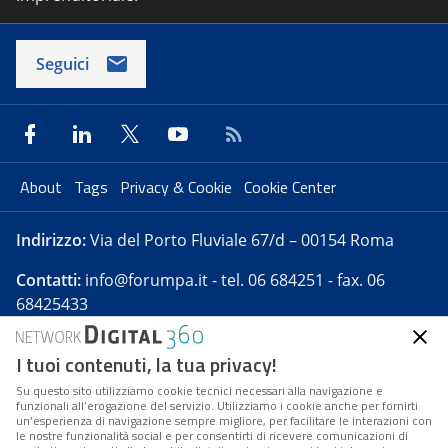
Seguici
About
Tags
Privacy & Cookie
Cookie Center
Indirizzo:
Via del Porto Fluviale 67/d – 00154 Roma
Contatti:
info@forumpa.it
- tel. 06 684251 - fax. 06
68425433
I tuoi contenuti, la tua privacy!
Forumpa.it
è una pubblicazione telematica iscritta
presso Registro della stampa del Tribunale di Roma -
Su questo sito utilizziamo cookie tecnici necessari alla navigazione e
funzionali all’erogazione del servizio. Utilizziamo i cookie anche per fornirti
Reg. n. 182 del 2 maggio 2008 - Direttore resp. Michela
un’esperienza di navigazione sempre migliore, per facilitare le interazioni con
Stentella
le nostre funzionalità social e per consentirti di ricevere comunicazioni di