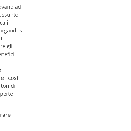
rovano ad
’assunto
cali
largandosi
Il
re gli
enefici
e
e i costi
tori di
aperte
urare