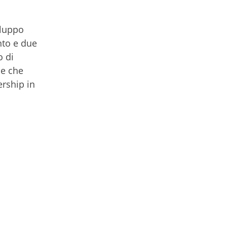
iluppo
nto e due
o di
se che
ership in