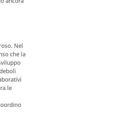
ono ancora
roso. Nel
nso che la
sviluppo
 deboli
aborativi
ra le
 coordino