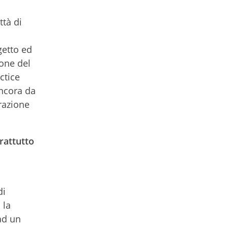
tà di
getto ed
one del
ctice
ancora da
razione
rattutto
b
di
 la
ad un