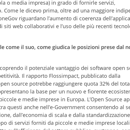
a o media impresa) in grado di fornirle servizi,
o. Come le dicevo prima, oltre ad una maggiore indi
i PloneGov riguardano l’aumento di coerenza dell’appli
i siti web collaborativi e l’uso delle più recenti tecno
e come il suo, come giudica le posizioni prese dal n
 scoprendo il potenziale vantaggio dei software open 
titività. Il rapporto Flossimpact, pubblicato dalla
pen source potrebbe raggiungere quota 32% del tota
 rappresentano la base per un nuovo e fiorente ecosist
piccole e medie imprese in Europa. L’Open Source ap
e tra questi anche nell’e-Government consentendo al s
zione, dall’economia di scala e dalla standardizzazione
po di servizi forniti da piccole e medie imprese locali