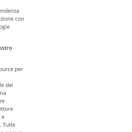
pendenza
cazione con
logie
ostro
source per
le dei
ema
re
ettore
 e
. Tutte