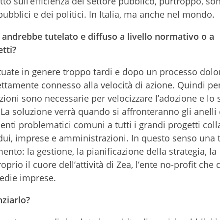
to sull’efficienza del settore pubblico, purtroppo, s
pubblici e dei politici. In Italia, ma anche nel mondo.
andrebbe tutelato e diffuso a livello normativo o a
etti?
tuate in genere troppo tardi e dopo un processo dolo
rettamente connesso alla velocità di azione. Quindi pe
zioni sono necessarie per velocizzare l’adozione e lo 
 La soluzione verrà quando si affronteranno gli anelli
enti problematici comuni a tutti i grandi progetti coll
dui, imprese e amministrazioni. In questo senso una t
to: la gestione, la pianificazione della strategia, la
rio il cuore dell’attività di Zea, l’ente no-profit che
medie imprese.
nziarlo?