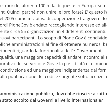
li nel mondo, almeno 100 mila di queste in Europa, si t
nt. Quindi perché non unire le loro forze? E’ questo l
l 2005 come iniziativa di cooperazione tra governi lo
 esordi PloneGov è andato raccogliendo interesse ed al
te circa 55 organizzazioni in 4 differenti continenti. 
 nuovi partecipanti. Lo scopo di Plone Gov è condivide
bbliche amministrazioni al fine di ottenere numerosi b
ribuenti riguardo la funzionalità dell’e-Government,
a qualità, una maggiore capacità di andare incontro all
borativo dei servizi di e-Gov e la possibilità di eliminar
a condivisione ed una maggiore indipendenza dai forni
e alla pubblicazione del codice sorgente sotto licenze 
’amministrazione pubblica, dovrebbe riuscire a catt
è stato accolto dai Governi a livello internazionale?