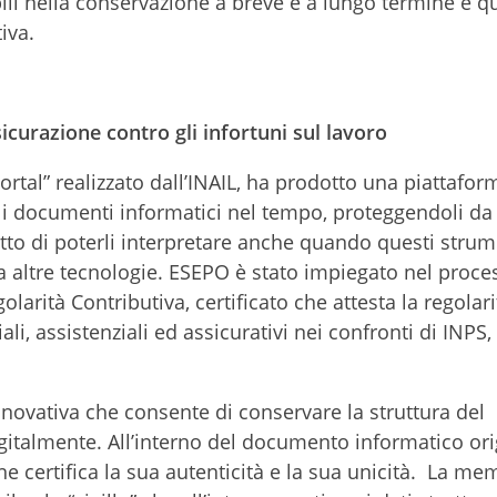
bili nella conservazione a breve e a lungo termine e q
iva.
sicurazione contro gli infortuni sul lavoro
ortal” realizzato dall’INAIL, ha prodotto una piattafor
i documenti informatici nel tempo, proteggendoli da 
utto di poterli interpretare anche quando questi strum
da altre tecnologie. ESEPO è stato impiegato nel proce
arità Contributiva, certificato che attesta la regolari
i, assistenziali ed assicurativi nei confronti di INPS,
nnovativa che consente di conservare la struttura del
almente. All’interno del documento informatico orig
 ne certifica la sua autenticità e la sua unicità. La me