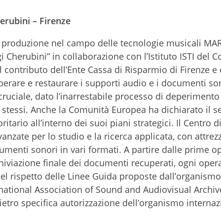
erubini – Firenze
e la produzione nel campo delle tecnologie musicali MA
 Cherubini” in collaborazione con l’Istituto ISTI del C
l contributo dell’Ente Cassa di Risparmio di Firenze e 
erare e restaurare i supporti audio e i documenti son
to cruciale, dato l’inarrestabile processo di deperiment
i stessi. Anche la Comunità Europea ha dichiarato il se
tario all’interno dei suoi piani strategici. Il Centro d
nzate per lo studio e la ricerca applicata, con attrezz
cumenti sonori in vari formati. A partire dalle prime o
rchiviazione finale dei documenti recuperati, ogni oper
nel rispetto delle Linee Guida proposte dall’organismo
rnational Association of Sound and Audiovisual Archives
ietro specifica autorizzazione dell’organismo internaz