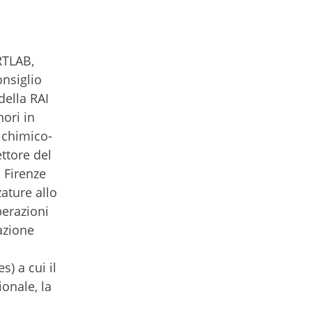
RTLAB,
onsiglio
della RAI
ori in
o chimico-
ttore del
i Firenze
ature allo
perazioni
azione
) a cui il
ionale, la