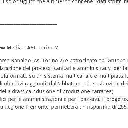
l solo “sigillo” che all’interno contiene i dati struttura
_________________________
ew Media – ASL Torino 2
Marco Ranaldo (Asl Torino 2) e patrocinato dal Gruppo 
izzazione dei processi sanitari e amministrativi per l
i multiformato su un sistema multicanale e multipiattaf
i obiettivi raggiunti: dall’abbattimento sostanziale dei
o della drastica riduzione di produzione cartacea)
ici per le amministrazioni e per i pazienti. Il progetto
lla Regione Piemonte, permetterà un risparmio di 285