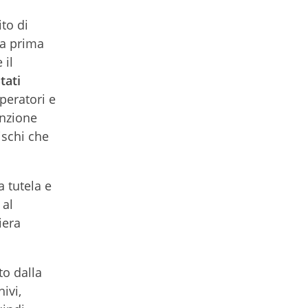
to di
ua prima
 il
tati
peratori e
enzione
ischi che
 tutela e
 al
iera
to dalla
ivi,