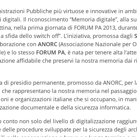
trazioni Pubbliche più virtuose e innovative in ambi
igitali. Il riconoscimento “Memoria digitale”, alla s
tina, nella prima giornata di FORUM PA 2013, durante
 sfida dello switch off”. L’iniziativa, promossa dagli
S
aborazione con
ANORC
(Associazione Nazionale per O
le) e lo stesso
FORUM PA
, è nata per tenere alta l’att
zazione affidabile che preservi la nostra memoria dai r
rta di presidio permanente, promosso da ANORC, per la
ti che rappresentano la nostra memoria nel passaggio
oni e organizzazioni italiane che si occupano, in man
zzazione documentale e della sicurezza informatica.
o conto non solo del livello di digitalizzazione raggiun
 delle procedure sviluppate per la sicurezza degli arch