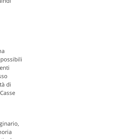
uindi
ma
possibili
enti
sso
tà di
 Casse
inario,
moria