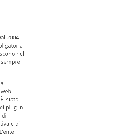
Dal 2004
bligatoria
iscono nel
to sempre
ia
i web
È’ stato
ei plug in
 di
tiva e di
L’ente