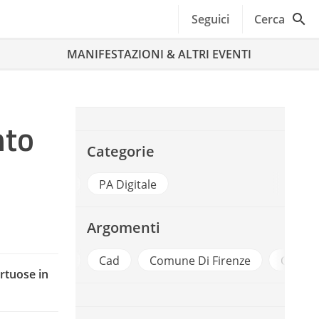
Seguici
Cerca
MANIFESTAZIONI & ALTRI EVENTI
nto
Categorie
estione Documentale
PA Digitale
Argomenti
Anorc
Cad
Comune Di Firenze
Conservaz
irtuose in