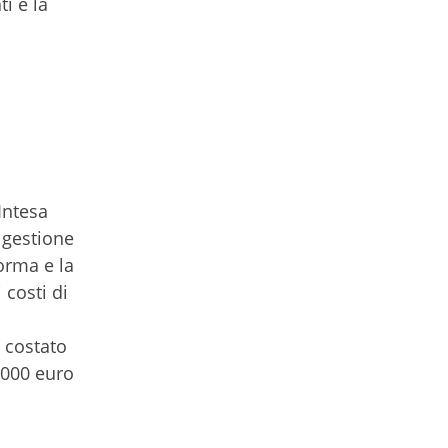
ti e la
Intesa
a gestione
orma e la
 costi di
, costato
.000 euro