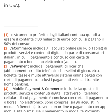
in USA).
[1]
Lo strumento preferito dagli italiani continua quindi a
essere il contante (430 miliardi di euro), con cui si pagano il
56% dei consumi.
[2]
L’
eCommerce
include gli acquisti online (su PC o Tablet) di
prodotti, servizi e contenuti digitali da parte di consumatori
italiani, in cui il pagamento è concluso con carta di
pagamento o borsellino elettronico (wallet).
[3]
L’
ePayment
include i pagamenti di ricariche
(abbonamenti, credito telefonico, borsellini di gioco, etc.),
bollette, tasse e multe attraverso sistemi online pagati con
carte di pagamento, esclusi i pagamenti veicolati tramite
home banking.
[4]
Il
Mobile Payment & Commerce
include l’acquisto di
prodotti, servizi e contenuti digitali attraverso il telefono
cellulare, il cui pagamento è concluso con carta di pagamento
o borsellino elettronico. Sono compresi sia gli acquisti in
modalità Remote (attraverso un ordine o pagamento con app,
mobile site o sms), sia il pagamento in modalità Proximity