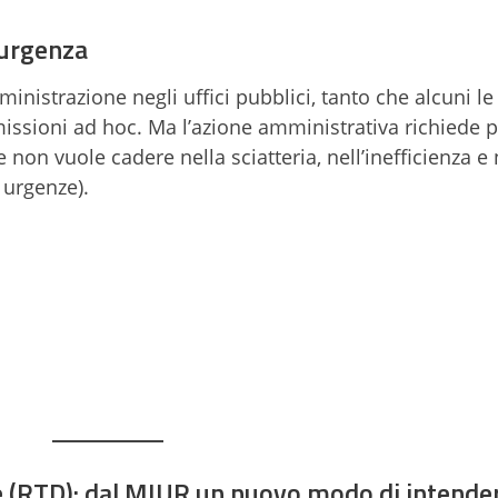
’urgenza
nistrazione negli uffici pubblici, tanto che alcuni l
missioni ad hoc. Ma l’azione amministrativa richiede 
e non vuole cadere nella sciatteria, nell’inefficienza e 
 urgenze).
e (RTD): dal MIUR un nuovo modo di intender