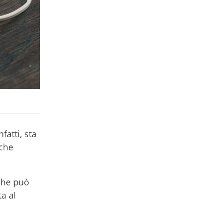
fatti, sta
che
 che può
ta al