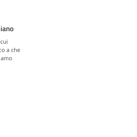
liano
 cui
o a che
diamo