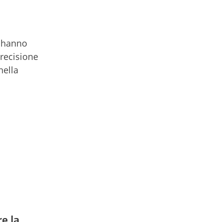
e hanno
precisione
nella
e la