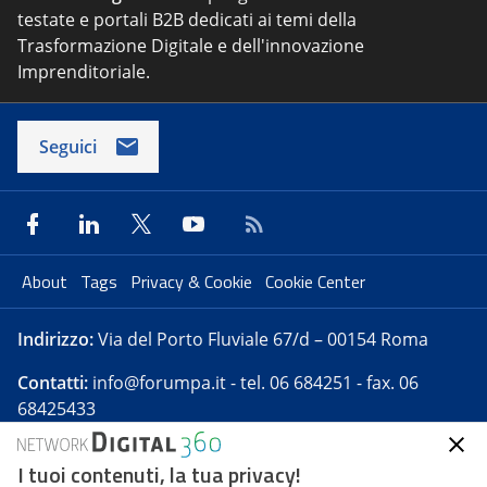
testate e portali B2B dedicati ai temi della
Trasformazione Digitale e dell'innovazione
Imprenditoriale.
Seguici
About
Tags
Privacy & Cookie
Cookie Center
Indirizzo:
Via del Porto Fluviale 67/d – 00154 Roma
Contatti:
info@forumpa.it
- tel. 06 684251 - fax. 06
68425433
I tuoi contenuti, la tua privacy!
Forumpa.it
è una pubblicazione telematica iscritta