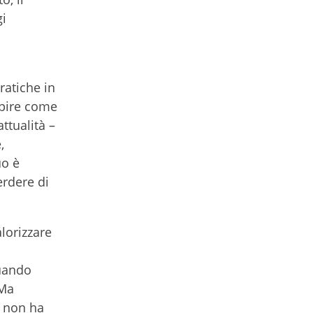
gi
ratiche in
apire come
ttualità –
,
uo è
erdere di
lorizzare
quando
 Ma
a non ha