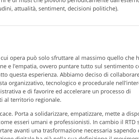
rni e di
must
che piovono periodicamente dall’estern
ni, attualità, sentiment, decisioni politiche).
 cui opera può solo sfruttare al massimo quello che 
ione e l’empatia, ovvero puntare tutto sul sentimento
atto questa esperienza. Abbiamo deciso di collaborare
ta organizzativo, tecnologico e procedurale nell’inte
strativa e di favorire ed accelerare un processo di
i al territorio regionale.
cace. Porta a solidarizzare, empatizzare, mette a disp
 come esseri umani e professionisti. In cambio il RTD 
ortare avanti una trasformazione necessaria sapendo 
izione digitale ha già nella sua definizione il moviment