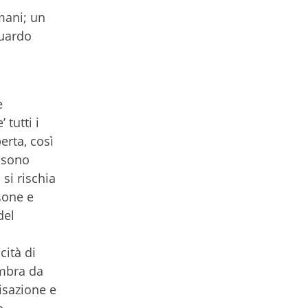
mani; un
guardo
e
 tutti i
erta, così
e sono
si rischia
sone e
del
cità di
embra da
isazione e