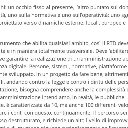
i: un occhio fisso al presente, l’altro puntato sul do
altà, uno sulla normativa e uno sull’operatività; uno s
 proiettato verso dinamiche esterne: locali, europee e
trumento che abilita qualsiasi ambito, così il RTD dev
tale in maniera totalmente trasversale. Deve ‘abilitare’
Deve garantire la realizzazione di un’amministrazione ap
anza digitale. Persone, sistemi, normative, piattaform
te sviluppato, in un progetto da fare bene, altrimenti 
i, andando contro la legge e contro i diritti delle per
lutazione, bisogna comprendere anche la complessità 
amministrazione intendiamo, in realtà, le pubbliche
e, è caratterizzata da 10, ma anche 100 differenti velo
fare i conti con questo, continuamente. Il percorso s
so destrutturato, e richiede un alto livello di improvv