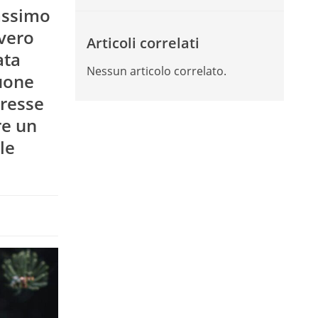
massimo
vvero
Articoli correlati
ata
Nessun articolo correlato.
buone
eresse
re un
le