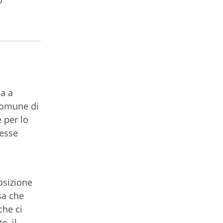
o
ha a
 comune di
 per lo
resse
osizione
sa che
che ci
o, il