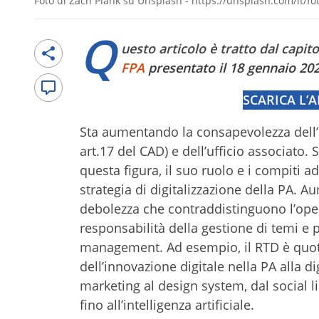
Foto di Zach Plank su Unsplash - https://unsplash.com/it/
Q
uesto articolo è tratto dal capito
FPA
presentato il 18 gennaio 20
SCARICA L’
Sta aumentando la consapevolezza dell’i
art.17 del CAD) e dell’ufficio associato.
questa figura, il suo ruolo e i compiti 
strategia di digitalizzazione della PA. A
debolezza che contraddistinguono l’opera
responsabilità della gestione di temi e 
management. Ad esempio, il RTD è quoti
dell’innovazione digitale nella PA alla d
marketing al design system, dal social 
fino all’intelligenza artificiale.