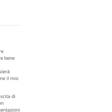
re
re bene
sterà
ene il mio
scita di
on
mentazioni