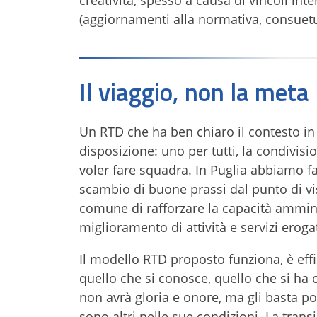
creatività, spesso a causa di vincoli inte
(aggiornamenti alla normativa, consuetudi
Il viaggio, non la meta
Un RTD che ha ben chiaro il contesto in
disposizione: uno per tutti, la condivis
voler fare squadra. In Puglia abbiamo f
scambio di buone prassi dal punto di vis
comune di rafforzare la capacità ammini
miglioramento di attività e servizi erogat
Il modello RTD proposto funziona, è effi
quello che si conosce, quello che si ha
non avrà gloria e onore, ma gli basta p
sono altri nelle sue condizioni. La trans