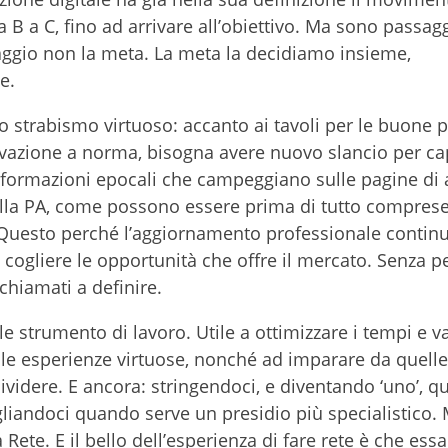
a B a C, fino ad arrivare all’obiettivo. Ma sono passag
 viaggio non la meta. La meta la decidiamo insieme,
e.
o strabismo virtuoso: accanto ai tavoli per le buone p
vazione a norma, bisogna avere nuovo slancio per c
sformazioni epocali che campeggiano sulle pagine di a
ella PA, come possono essere prima di tutto comprese
. Questo perché l’aggiornamento professionale contin
cogliere le opportunità che offre il mercato. Senza p
chiamati a definire.
 strumento di lavoro. Utile a ottimizzare i tempi e va
io le esperienze virtuose, nonché ad imparare da quelle
ividere. E ancora: stringendoci, e diventando ‘uno’, 
liandoci quando serve un presidio più specialistico.
 Rete. E il bello dell’esperienza di fare rete è che ess