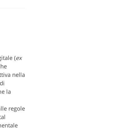
tale (
ex
che
tiva nella
di
me la
lle regole
tal
mentale