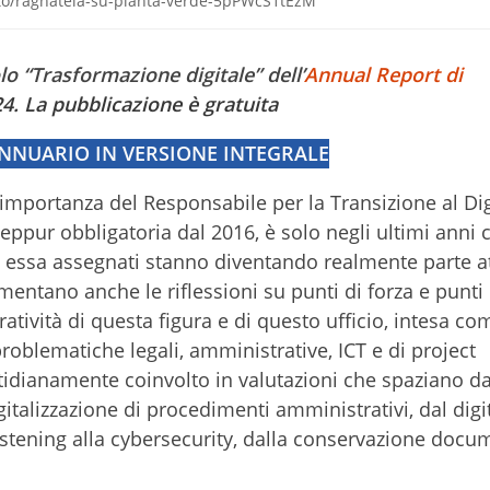
foto/ragnatela-su-pianta-verde-5pPWcS1tEzM
lo “Trasformazione digitale” dell’
Annual Report di
24.
La pubblicazione è gratuita
ANNUARIO IN VERSIONE INTEGRALE
mportanza del Responsabile per la Transizione al Digi
 Seppur obbligatoria dal 2016, è solo negli ultimi anni 
ad essa assegnati stanno diventando realmente parte at
umentano anche le riflessioni su punti di forza e punti 
tività di questa figura e di questo ufficio, intesa co
problematiche legali, amministrative, ICT e di project
dianamente coinvolto in valutazioni che spaziano da
igitalizzazione di procedimenti amministrativi, dal digi
listening alla cybersecurity, dalla conservazione docu