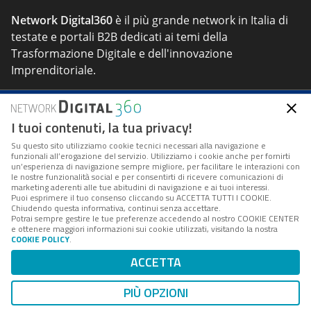
Network Digital360
è il più grande network in Italia di
testate e portali B2B dedicati ai temi della
Trasformazione Digitale e dell'innovazione
Imprenditoriale.
Seguici
I tuoi contenuti, la tua privacy!
Su questo sito utilizziamo cookie tecnici necessari alla navigazione e
funzionali all’erogazione del servizio. Utilizziamo i cookie anche per fornirti
un’esperienza di navigazione sempre migliore, per facilitare le interazioni con
le nostre funzionalità social e per consentirti di ricevere comunicazioni di
marketing aderenti alle tue abitudini di navigazione e ai tuoi interessi.
Puoi esprimere il tuo consenso cliccando su ACCETTA TUTTI I COOKIE.
About
Tags
Privacy & Cookie
Cookie Center
Chiudendo questa informativa, continui senza accettare.
Potrai sempre gestire le tue preferenze accedendo al nostro COOKIE CENTER
e ottenere maggiori informazioni sui cookie utilizzati, visitando la nostra
COOKIE POLICY
.
Indirizzo:
Via del Porto Fluviale 67/d – 00154 Roma
ACCETTA
Contatti:
info@forumpa.it
- tel. 06 684251 - fax. 06
68425433
PIÙ OPZIONI