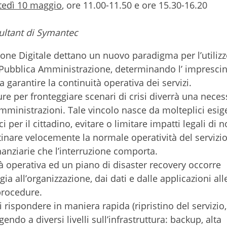
tedì 10 maggio
, ore 11.00-11.50 e ore 15.30-16.20
ultant di Symantec
ione Digitale dettano un nuovo paradigma per l’utilizz
 Pubblica Amministrazione, determinando l’ imprescin
a garantire la continuità operativa dei servizi.
re per fronteggiare scenari di crisi diverrà una neces
mministrazioni. Tale vincolo nasce da molteplici esig
ci per il cittadino, evitare o limitare impatti legali di 
stinare velocemente la normale operatività del servizi
inanziarie che l’interruzione comporta.
 operativa ed un piano di disaster recovery occorre
gia all’organizzazione, dai dati e dalle applicazioni all
 procedure.
i rispondere in maniera rapida (ripristino del servizio
endo a diversi livelli sull’infrastruttura: backup, alta