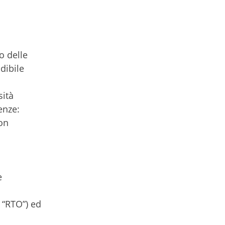
o delle
dibile
sità
enze:
non
o
e
, “RTO”) ed