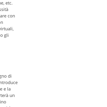
e, etc.
ssità
ware con
on
irtuali,
o gli
gno di
introduce
e e la
rterà un
dino