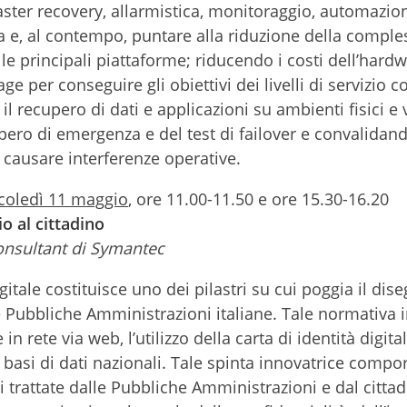
isaster recovery, allarmistica, monitoraggio, automazion
a e, al contempo, puntare alla riduzione della comple
e le principali piattaforme; riducendo i costi dell’hard
age per conseguire gli obiettivi dei livelli di servizio c
 recupero di dati e applicazioni su ambienti fisici e v
upero di emergenza e del test di failover e convalidand
causare interferenze operative.
oledì 11 maggio
, ore 11.00-11.50 e ore 15.30-16.20
o al cittadino
Consultant di Symantec
tale costituisce uno dei pilastri su cui poggia il dise
e Pubbliche Amministrazioni italiane. Tale normativa 
in rete via web, l’utilizzo della carta di identità digital
e basi di dati nazionali. Tale spinta innovatrice compo
i trattate dalle Pubbliche Amministrazioni e dal citta