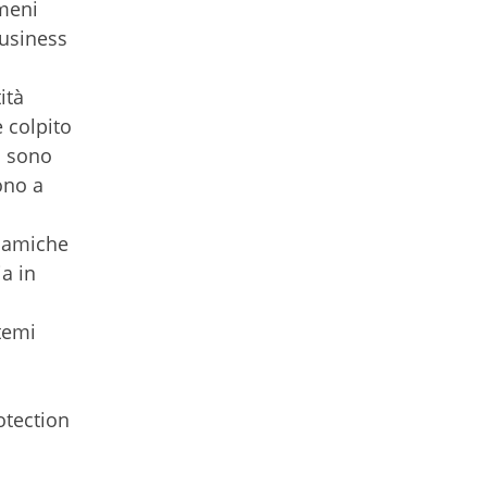
omeni
business
ità
 colpito
i sono
ono a
inamiche
a in
temi
otection