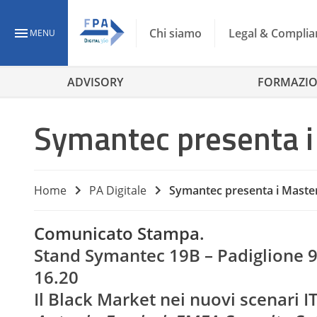
Chi siamo
Legal & Complia
MENU
ADVISORY
FORMAZI
Symantec presenta 
Home
PA Digitale
Symantec presenta i Maste
Comunicato Stampa
.
Stand Symantec
19B
– Padiglione
16.20
Il Black Market nei nuovi scenari IT