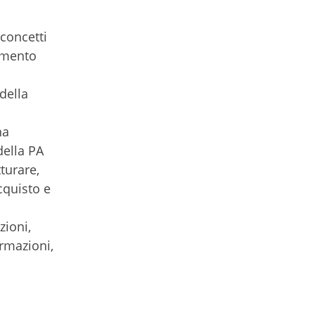
 concetti
namento
della
na
della PA
turare,
cquisto e
zioni,
ormazioni,