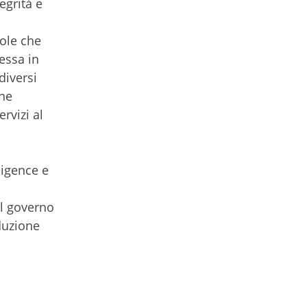
egrità e
gole che
essa in
diversi
one
rvizi al
ligence e
el governo
iduzione