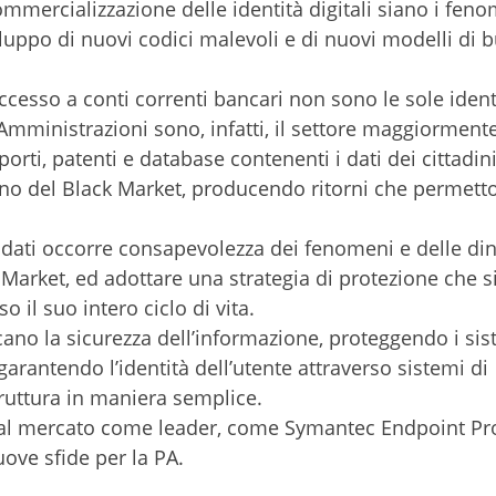
ommercializzazione delle identità digitali siano i fen
viluppo di nuovi codici malevoli e di nuovi modelli di 
 accesso a conti correnti bancari non sono le sole ident
Amministrazioni sono, infatti, il settore maggiormente
porti, patenti e database contenenti i dati dei cittadin
terno del Black Market, producendo ritorni che permett
i dati occorre consapevolezza dei fenomeni e delle d
 Market, ed adottare una strategia di protezione che si
o il suo intero ciclo di vita.
cano la sicurezza dell’informazione, proteggendo i sis
arantendo l’identità dell’utente attraverso sistemi di
truttura in maniera semplice.
a dal mercato come leader, come Symantec Endpoint Pr
uove sfide per la PA.