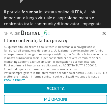
Il portale
forumpa.it
, testata online di
FPA
, è il più
importante luogo virtuale di approfondimento e
confronto tra le community di innovatori impegnate
nei processi di trasformazione organizzativa e
tecnologica della PA italiana.
I tuoi contenuti, la tua privacy!
Su questo sito utilizziamo cookie tecnici necessari alla navigazione e
funzionali all’erogazione del servizio. Utilizziamo i cookie anche per fornirti
un’esperienza di navigazione sempre migliore, per facilitare le interazioni con
le nostre funzionalità social e per consentirti di ricevere comunicazioni di
marketing aderenti alle tue abitudini di navigazione e ai tuoi interessi.
Network Digital360
è il più grande network in Italia di
Puoi esprimere il tuo consenso cliccando su ACCETTA TUTTI I COOKIE.
Chiudendo questa informativa, continui senza accettare.
testate e portali B2B dedicati ai temi della
Potrai sempre gestire le tue preferenze accedendo al nostro COOKIE CENTER
Trasformazione Digitale e dell'innovazione
e ottenere maggiori informazioni sui cookie utilizzati, visitando la nostra
COOKIE POLICY
.
Imprenditoriale.
ACCETTA
PIÙ OPZIONI
Seguici