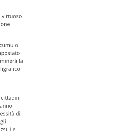
 virtuoso
zione
accumulo
mpostato
rminerà la
ligrafico
cittadini
rranno
essità di
gli
zs). Le