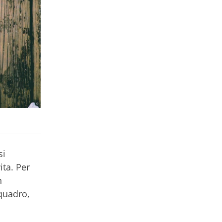
si
ita. Per
n
 quadro,