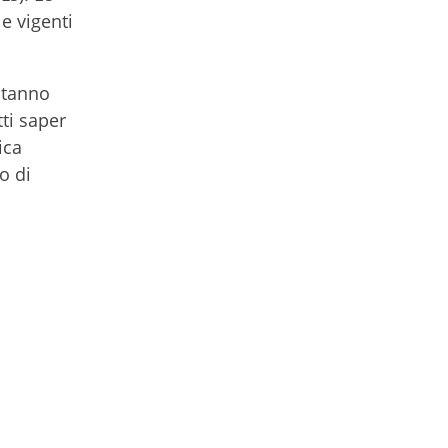
le vigenti
stanno
ti saper
ica
o di