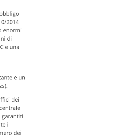
 obbligo
10/2014
no enormi
ni di
 Cie una
stante e un
zs).
fici dei
centrale
 garantiti
te i
umero dei