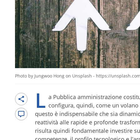
Photo by Jungwoo Hong on Unsplash - https://unsplash.c
L
a Pubblica amministrazione costituis
configura, quindi, come un volano 
questo è indispensabile che sia dinami
reattività alle rapide e profonde trasfo
risulta quindi fondamentale investire s
competenze, il profilo tecnologico e l’ar