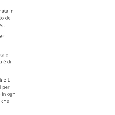
nata in
to dei
va.
er
ta di
a è di
tà più
i per
 in ogni
e che