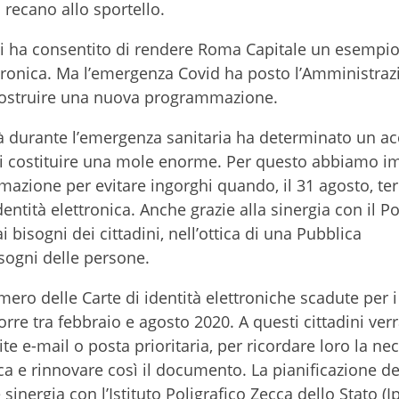
 recano allo sportello.
ti ha consentito di rendere Roma Capitale un esempio
lettronica. Ma l’emergenza Covid ha posto l’Amministra
i costruire una nuova programmazione.
ità durante l’emergenza sanitaria ha determinato un 
di costituire una mole enorme. Per questo abbiamo i
azione per evitare ingorghi quando, il 31 agosto, te
entità elettronica. Anche grazie alla sinergia con il Po
ai bisogni dei cittadini, nell’ottica di una Pubblica
sogni delle persone.
umero delle Carte di identità elettroniche scadute per i 
rre tra febbraio e agosto 2020. A questi cittadini ve
e e-mail o posta prioritaria, per ricordare loro la nec
a e rinnovare così il documento. La pianificazione de
inergia con l’Istituto Poligrafico Zecca dello Stato (Ip