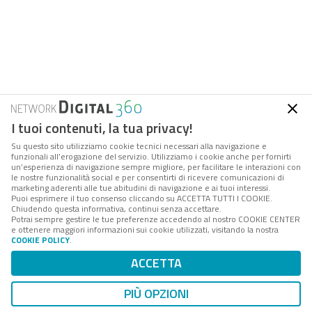
I tuoi contenuti, la tua privacy!
Su questo sito utilizziamo cookie tecnici necessari alla navigazione e
funzionali all’erogazione del servizio. Utilizziamo i cookie anche per fornirti
un’esperienza di navigazione sempre migliore, per facilitare le interazioni con
le nostre funzionalità social e per consentirti di ricevere comunicazioni di
marketing aderenti alle tue abitudini di navigazione e ai tuoi interessi.
Puoi esprimere il tuo consenso cliccando su ACCETTA TUTTI I COOKIE.
Chiudendo questa informativa, continui senza accettare.
Potrai sempre gestire le tue preferenze accedendo al nostro COOKIE CENTER
e ottenere maggiori informazioni sui cookie utilizzati, visitando la nostra
COOKIE POLICY
.
ACCETTA
FPA
è la società di servizi e consulenza del
Gruppo
Digital 360
che accompagna amministrazioni e aziende
PIÙ OPZIONI
interessate ai processi di cambiamento della PA, nei