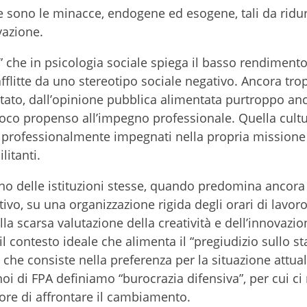
e sono le minacce, endogene ed esogene, tali da ridur
vazione.
” che in psicologia sociale spiega il basso rendimento
afflitte da uno stereotipo sociale negativo. Ancora tr
itato, dall’opinione pubblica alimentata purtroppo an
poco propenso all’impegno professionale. Quella cultu
 professionalmente impegnati nella propria missione
litanti.
no delle istituzioni stesse, quando predomina ancora
o, su una organizzazione rigida degli orari di lavoro,
la scarsa valutazione della creatività e dell’innovazio
l contesto ideale che alimenta il “pregiudizio sullo s
 che consiste nella preferenza per la situazione attual
 noi di FPA definiamo “burocrazia difensiva”, per cui c
more di affrontare il cambiamento.