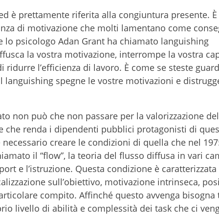
ed è prettamente riferita alla congiuntura presente. È 
canza di motivazione che molti lamentano come conse
e lo psicologo Adan Grant ha chiamato languishing
usca la vostra motivazione, interrompe la vostra cap
di ridurre l’efficienza di lavoro. È come se steste guar
Il languishing spegne le vostre motivazioni e distrugg
to non può che non passare per la valorizzazione del
che renda i dipendenti pubblici protagonisti di ques
è necessario creare le condizioni di quella che nel 197
mato il “flow”, la teoria del flusso diffusa in vari ca
port e l’istruzione. Questa condizione è caratterizzata
alizzazione sull’obiettivo, motivazione intrinseca, posi
articolare compito. Affinché questo avvenga bisogna t
rio livello di abilità e complessità dei task che ci ve