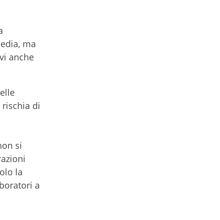
a
media, ma
ivi anche
elle
 rischia di
non si
razioni
olo la
boratori a