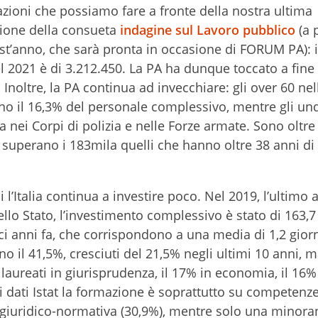
zioni che possiamo fare a fronte della nostra ultima
asione della consueta
indagine sul Lavoro pubblico
(a 
est’anno, che sarà pronta in occasione di FORUM PA):
del 2021 è di 3.212.450. La PA ha dunque toccato a fine 
Inoltre, la PA continua ad invecchiare: gli over 60 nel
o il 16,3% del personale complessivo, mentre gli un
a nei Corpi di polizia e nelle Forze armate. Sono oltre
 superano i 183mila quelli che hanno oltre 38 anni di
l’Italia continua a investire poco. Nel 2019, l’ultimo
llo Stato, l’investimento complessivo è stato di 163,7 
ci anni fa, che corrispondono a una media di 1,2 giorn
no il 41,5%, cresciuti del 21,5% negli ultimi 10 anni, 
 laureati in giurisprudenza, il 17% in economia, il 16%
i dati Istat la formazione è soprattutto su competenz
 e giuridico-normativa (30,9%), mentre solo una minora