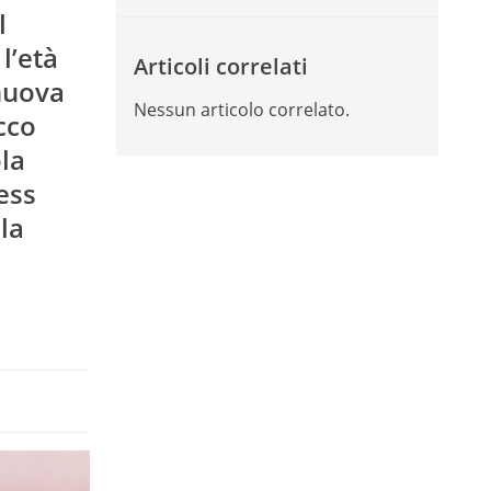
l
l’età
Articoli correlati
nuova
Nessun articolo correlato.
cco
la
ess
la
i