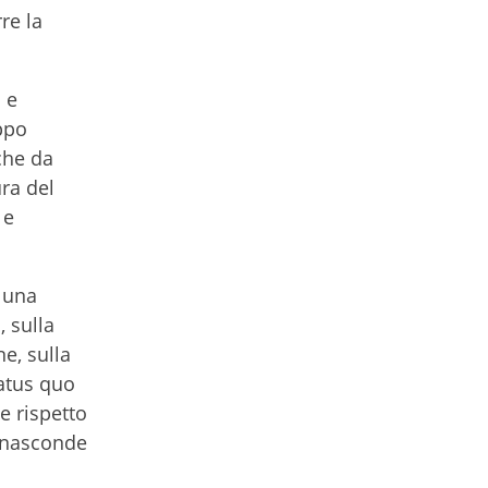
re la
 e
oppo
che da
ra del
 e
 una
 sulla
ne, sulla
tatus quo
e rispetto
i nasconde