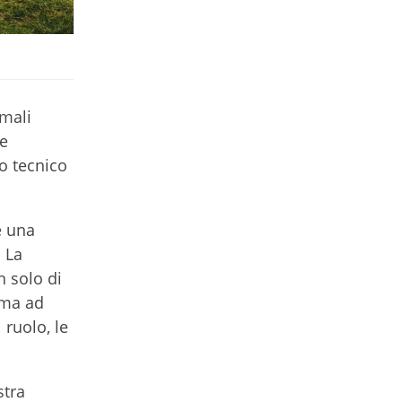
rmali
 e
o tecnico
e una
. La
n solo di
 ma ad
ruolo, le
stra