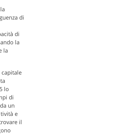
la
guenza di
acità di
dando la
e la
 capitale
ta
5 lo
mpi di
 da un
tività e
rovare il
ngono