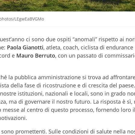
om/photos/LEgwEaBVGMo
uest’anno ci sono due ospiti “anomali” rispetto ai no
ne:
Paola Gianotti
, atleta, coach, ciclista di endurance
ecord e
Mauro Berruto
, con un passato di commissari
hé la pubblica amministrazione si trova ad affrontar
ta della fase di ricostruzione e di crescita del paese
ostre istituzioni, nazionali e locali, sono in grado no
a, ma di governare il nostro futuro. La risposta è sì,
messe al centro di questo processo, fornendo loro il 
otivazioni.
sono promettenti. Sulle condizioni di salute nella no