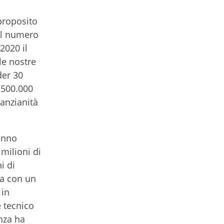
proposito
 il numero
2020 il
le nostre
der 30
 500.000
 anzianità
 anno
milioni di
i di
ma con un
 in
e tecnico
nza ha