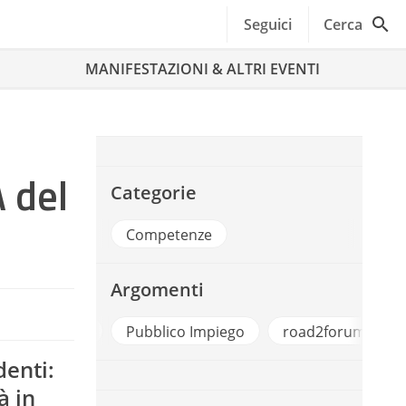
Seguici
Cerca
MANIFESTAZIONI & ALTRI EVENTI
 del
Categorie
Competenze
Argomenti
lico Impiego
road2forumpa2022
valore pubblico
denti:
à in