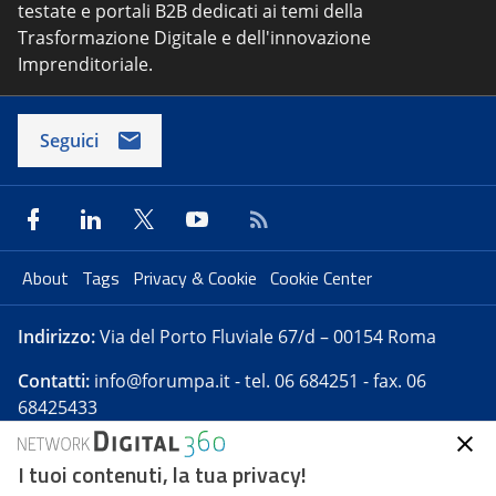
testate e portali B2B dedicati ai temi della
Trasformazione Digitale e dell'innovazione
Imprenditoriale.
Seguici
About
Tags
Privacy & Cookie
Cookie Center
Indirizzo:
Via del Porto Fluviale 67/d – 00154 Roma
Contatti:
info@forumpa.it
- tel. 06 684251 - fax. 06
68425433
I tuoi contenuti, la tua privacy!
Forumpa.it
è una pubblicazione telematica iscritta