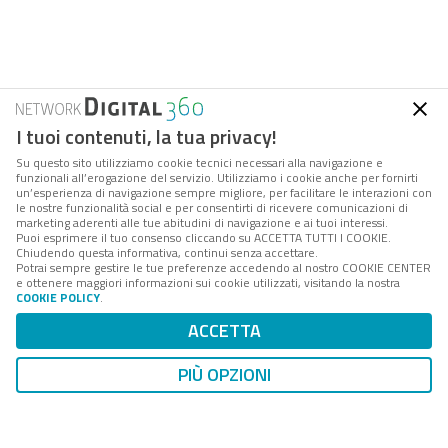
I tuoi contenuti, la tua privacy!
Su questo sito utilizziamo cookie tecnici necessari alla navigazione e
funzionali all’erogazione del servizio. Utilizziamo i cookie anche per fornirti
un’esperienza di navigazione sempre migliore, per facilitare le interazioni con
le nostre funzionalità social e per consentirti di ricevere comunicazioni di
marketing aderenti alle tue abitudini di navigazione e ai tuoi interessi.
Puoi esprimere il tuo consenso cliccando su ACCETTA TUTTI I COOKIE.
Chiudendo questa informativa, continui senza accettare.
Potrai sempre gestire le tue preferenze accedendo al nostro COOKIE CENTER
FPA
è la società di servizi e consulenza del
Gruppo
e ottenere maggiori informazioni sui cookie utilizzati, visitando la nostra
Digital 360
che accompagna amministrazioni e aziende
COOKIE POLICY
.
interessate ai processi di cambiamento della PA, nei
ACCETTA
loro percorsi di innovazione tecnologica, istituzionale e
organizzativa.
PIÙ OPZIONI