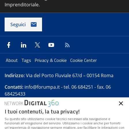
Imprenditoriale.
Seguici
About
Tags
Privacy & Cookie
Cookie Center
Indirizzo:
Via del Porto Fluviale 67/d – 00154 Roma
Contatti:
info@forumpa.it
- tel. 06 684251 - fax. 06
68425433
I tuoi contenuti, la tua privacy!
Forumpa.it
è una pubblicazione telematica iscritta
presso Registro della stampa del Tribunale di Roma -
Su questo sito utilizziamo cookie tecnici necessari alla navigazione e
funzionali all’erogazione del servizio. Utilizziamo i cookie anche per fornirti
Reg. n. 182 del 2 maggio 2008 - Direttore resp. Michela
un’esperienza di navigazione sempre migliore, per facilitare le interazioni con