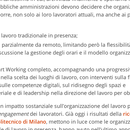
 pubbliche amministrazioni devono decidere che organi
rre, non solo ai loro lavoratori attuali, ma anche ai p
 lavoro tradizionale in presenza;
re parzialmente da remoto, limitando però la flessibilit
cussione la gestione degli orari e il modello organizz
art Working completo, accompagnando una progressi
nella scelta dei luoghi di lavoro, con interventi sulla f
 sulle competenze digitali, sul ridisegno degli spazi e
ale e di leadership nella direzione del lavoro per obi
n impatto sostanziale sull’organizzazione del lavoro 
engagement
dei lavoratori. Già oggi i risultati della
ri
litecnico di Milano
, mettono in luce come le organizz
 di lavoro in presenza, hanno avuto nell’ultimo ann