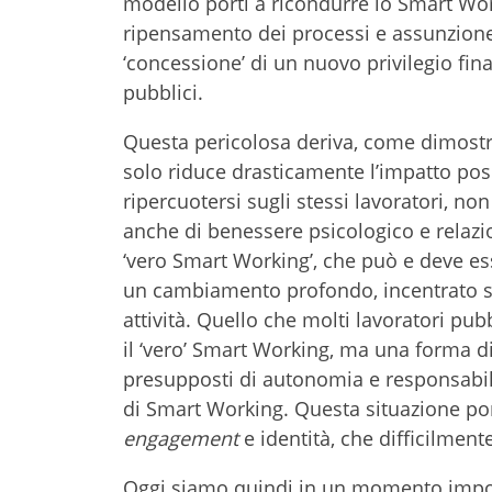
modello porti a ricondurre lo Smart Wo
ripensamento dei processi e assunzione
‘concessione’ di un nuovo privilegio fin
pubblici.
Questa pericolosa deriva, come dimostra
solo riduce drasticamente l’impatto posit
ripercuotersi sugli stessi lavoratori, non
anche di benessere psicologico e relazio
‘vero Smart Working’, che può e deve es
un cambiamento profondo, incentrato sul 
attività. Quello che molti lavoratori pub
il ‘vero’ Smart Working, ma una forma 
presupposti di autonomia e responsabili
di Smart Working. Questa situazione por
engagement
e identità, che difficilmen
Oggi siamo quindi in un momento impor