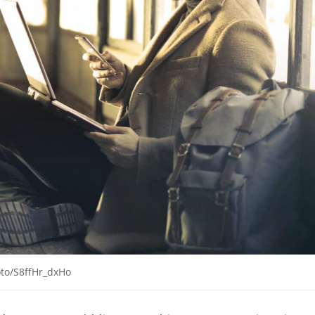
oto/S8ffHr_dxHo