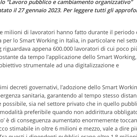
tolo “Lavoro pubblico e cambiamento organizzativo”
ato il 27 gennaio 2023. Per leggere tutti gli approf
 milioni di lavoratori hanno fatto durante il periodo 
er lo Smart Working in Italia, in particolare nel sett
g riguardava appena 600.000 lavoratori di cui poco pi
ostante da tempo l’applicazione dello Smart Working,
obiettivo strumentale ad una digitalizzazione e
imi decreti governativi, l’adozione dello Smart Workin
’emergenza sanitaria, garantendo al tempo stesso dist
 possibile, sia nel settore privato che in quello pubbli
dalità preferibile quando non addirittura obbligato
moto’ è di conseguenza aumentato enormemente toccan
co stimabile in oltre 6 milioni e mezzo, vale a dire pi
 Tra questi i dipendenti pubblici erano oltre 1,8 milioni