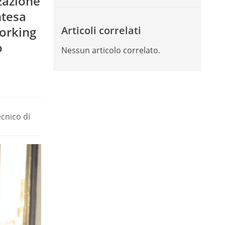
zazione
ntesa
Working
Articoli correlati
o
Nessun articolo correlato.
ecnico di