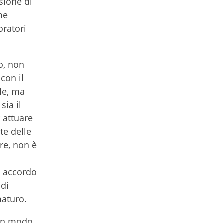
sione di
me
oratori
o, non
con il
le, ma
sia il
 attuare
te delle
are, non è
i
i accordo
 di
maturo.
 in modo