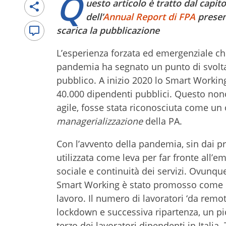
Q
uesto articolo è tratto dal capi
dell’
Annual Report di FPA
present
scarica la pubblicazione
L’esperienza forzata ed emergenziale che
pandemia ha segnato un punto di svolta p
pubblico. A inizio 2020 lo Smart Workin
40.000 dipendenti pubblici. Questo non
agile, fosse stata riconosciuta come un 
managerializzazione
della PA.
Con l’avvento della pandemia, sin dai pr
utilizzata come leva per far fronte all
sociale e continuità dei servizi. Ovunque
Smart Working è stato promosso come mo
lavoro. Il numero di lavoratori ‘da re
lockdown e successiva ripartenza, un pic
terzo dei lavoratori dipendenti in Italia.