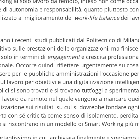
rking al solo lavoro da remoto, inteso non come occa
 di autonomia e responsabilità, quanto piuttosto co
alizzato al miglioramento del
work-life balance
dei lav
no i recenti studi pubblicati dal Politecnico di Milan
ivo sulle prestazioni delle organizzazioni, ma finisce 
 solo in termini di
engagement
e crescita professiona
nale. Occorre quindi riflettere urgentemente su cosa 
sere per le pubbliche amministrazioni l’occasione per
lavoro per obiettivi e una digitalizzazione intelligen
blici si sono trovati e si trovano tutt’oggi a speriment
di lavoro da remoto nel quale vengono a mancare que
zzazione sui risultati su cui si dovrebbe fondare ogn
ta con sé criticità come senso di isolamento, perdita
te si riscontrano in un modello di Smart Working più 
tantissimo in cui, archiviata finalmente e speriamo