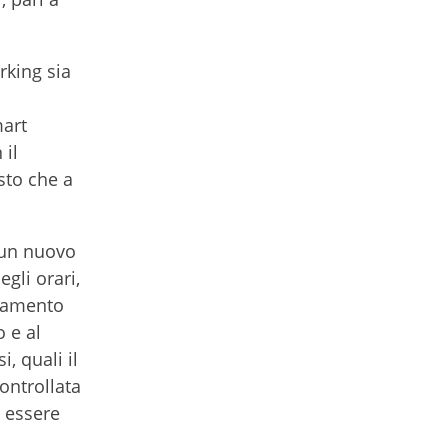
rking sia
mart
 il
sto che a
 un nuovo
egli orari,
biamento
 e al
, quali il
ontrollata
i essere