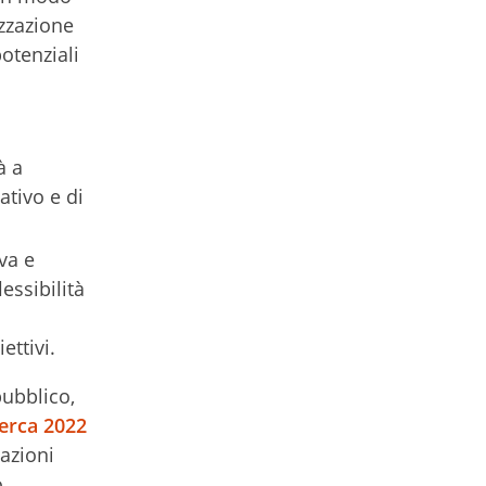
zzazione
otenziali
à a
ativo e di
va e
lessibilità
ettivi.
pubblico,
cerca 2022
azioni
o