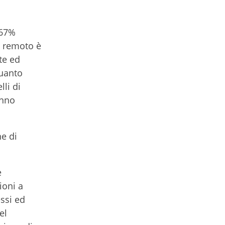
 67%
da remoto è
te ed
quanto
li di
anno
ne di
e
ioni a
ssi ed
el