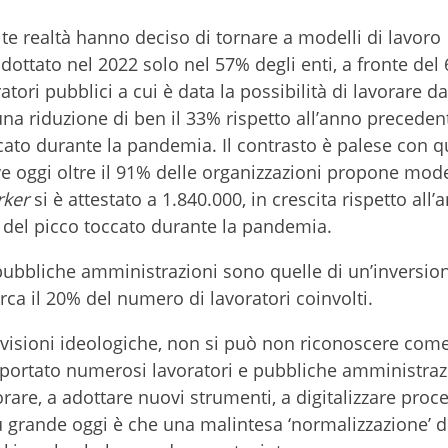
te realtà hanno deciso di tornare a modelli di lavoro
adottato nel 2022 solo nel 57% degli enti, a fronte del
tori pubblici a cui è data la possibilità di lavorare 
una riduzione di ben il 33% rispetto all’anno preceden
ccato durante la pandemia. Il contrasto è palese con 
e oggi oltre il 91% delle organizzazioni propone model
rker
si è attestato a 1.840.000, in crescita rispetto all’
 del picco toccato durante la pandemia.
e pubbliche amministrazioni sono quelle di un’inversio
rca il 20% del numero di lavoratori coinvolti.
e visioni ideologiche, non si può non riconoscere com
a portato numerosi lavoratori e pubbliche amministraz
are, a adottare nuovi strumenti, a digitalizzare proce
più grande oggi è che una malintesa ‘normalizzazione’ d