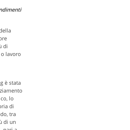
ondimenti
della
ore
ù di
 o lavoro
g è stata
anziamento
co, lo
ria di
do, tra
ù di un
, pari a