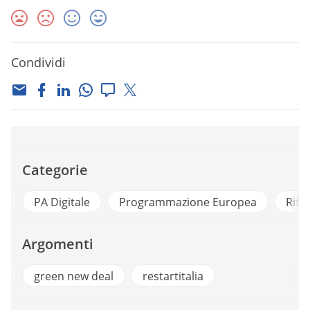
Condividi
Categorie
e
PA Digitale
Programmazione Europea
Rifo
Argomenti
a
green new deal
restartitalia