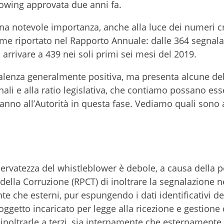
blowing approvata due anni fa.
a notevole importanza, anche alla luce dei numeri c
come riportato nel Rapporto Annuale: dalle 364 segnala
d arrivare a 439 nei soli primi sei mesi del 2019.
alenza generalmente positiva, ma presenta alcune de
onali e alla ratio legislativa, che contiamo possano ess
nno all’Autorità in questa fase. Vediamo quali sono 
servatezza del whistleblower è debole, a causa della p
della Corruzione (RPCT) di inoltrare la segnalazione n
ente che esterni, pur espungendo i dati identificativi de
oggetto incaricato per legge alla ricezione e gestione 
noltrarle a terzi, sia internamente che esternamente