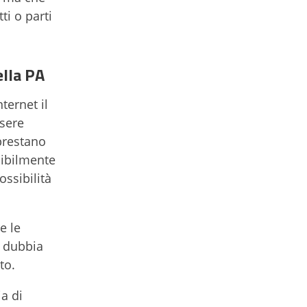
ti o parti
ella PA
ternet il
ssere
 prestano
sibilmente
ossibilità
e le
ù dubbia
ato.
a di