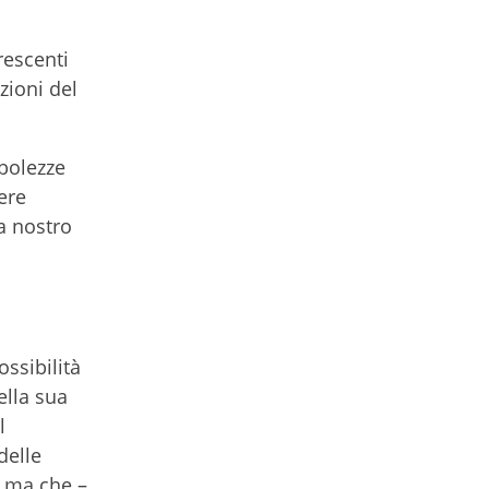
rescenti
zioni del
bolezze
ere
a nostro
ossibilità
ella sua
l
delle
, ma che –