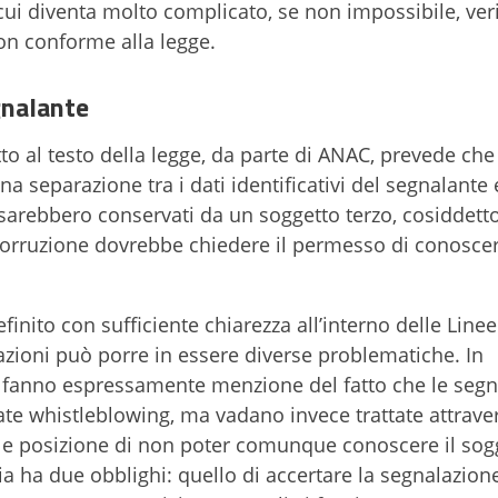
i diventa molto complicato, se non impossibile, veri
non conforme alla legge.
gnalante
to al testo della legge, da parte di ANAC, prevede che
 separazione tra i dati identificativi del segnalante 
vi sarebbero conservati da un soggetto terzo, cosiddett
icorruzione dovrebbe chiedere il permesso di conosce
finito con sufficiente chiarezza all’interno delle Line
azioni può porre in essere diverse problematiche. In
ida fanno espressamente menzione del fatto che le segn
 whistleblowing, ma vadano invece trattate attraver
ale posizione di non poter comunque conoscere il sog
via ha due obblighi: quello di accertare la segnalazion