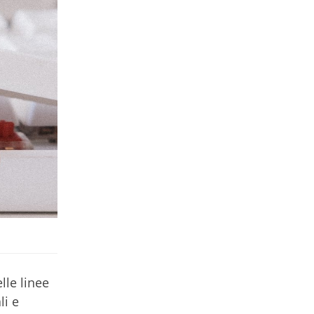
lle linee
li e