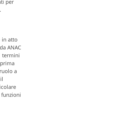
ti per
e.
 in atto
e da ANAC
i termini
 prima
ruolo a
il
icolare
 funzioni