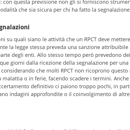
tà: con questa previsione non gli si forniscono strumen
 modalità che sia sicura per chi ha fatto la segnalazion
egnalazioni
i su quali siano le attività che un RPCT deve mettere
tante la legge stessa preveda una sanzione attribuibil
parte degli enti. Allo stesso tempo però prevedono de
nque giorni dalla ricezione della segnalazione per una
lità considerando che molti RPCT non ricoprono questo 
alattia o in ferie, facendo scadere i termini. Anche 
accertamento definitivo ci paiono troppo pochi, in part
no indagini approfondite o il coinvolgimento di altre