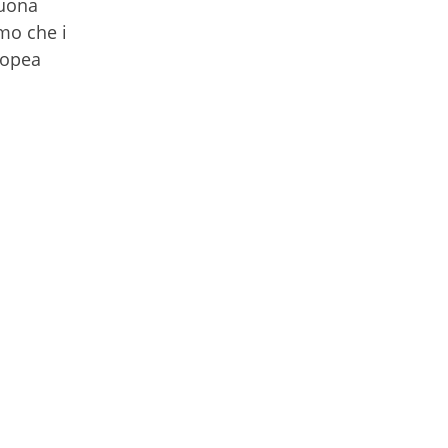
buona
mo che i
ropea