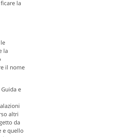
ficare la
 le
e la
o
re il nome
e Guida e
alazioni
so altri
getto da
e e quello