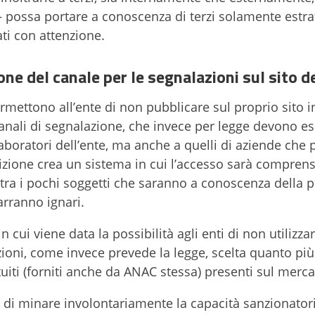
– possa portare a conoscenza di terzi solamente estrat
ati con attenzione.
one del canale per le segnalazioni sul sito d
rmettono all’ente di non pubblicare sul proprio sito in
i canali di segnalazione, che invece per legge devono e
laboratori dell’ente, ma anche a quelli di aziende che
sizione crea un sistema in cui l’accesso sarà compren
 tra i pochi soggetti che saranno a conoscenza della p
marranno ignari.
cui viene data la possibilità agli enti di non utilizzar
zioni, come invece prevede la legge, scelta quanto pi
atuiti (forniti anche da ANAC stessa) presenti sul merc
e di minare involontariamente la capacità sanzionatori