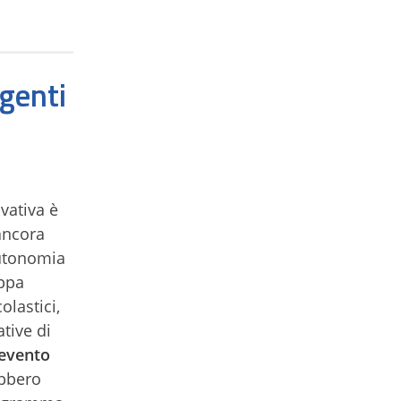
igenti
vativa è
ancora
utonomia
appa
olastici,
tive di
evento
ebbero