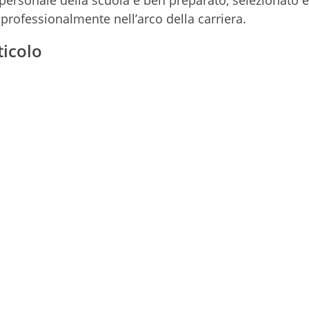
il personale della scuola è ben preparato, selezionato e
professionalmente nell’arco della carriera.
ticolo