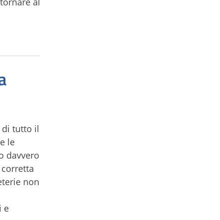
tornare al
a
i tutto il
 e le
o davvero
 corretta
eterie non
i e