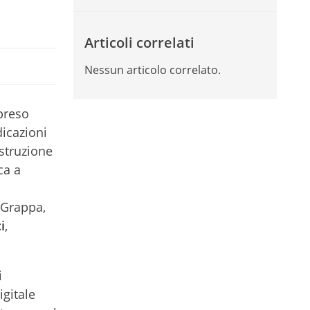
Articoli correlati
Nessun articolo correlato.
ppreso
dicazioni
Istruzione
ca a
l Grappa,
i
,
i
igitale