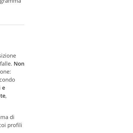
programma
sizione
falle.
Non
ione:
secondo
i e
lte
,
ima di
oi profili