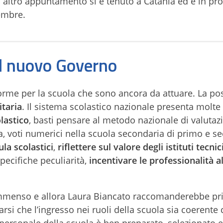
Un altro appuntamento si è tenuto a Catania ed è in 
embre.
l nuovo Governo
orme per la scuola che sono ancora da attuare. La po
itaria
. Il sistema scolastico nazionale presenta molte 
lastico
, basti pensare al metodo nazionale di valutaz
ia, voti numerici nella scuola secondaria di primo e 
ula scolastici
,
riflettere sul valore degli istituti tecnic
pecifiche peculiarità,
incentivare le professionalità a
immenso e allora Laura Biancato raccomanderebbe pr
si che l’ingresso nei ruoli della scuola sia coerente c