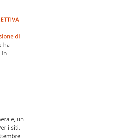
RETTIVA
sione di
a ha
 In
:
nerale, un
 i siti,
ettembre