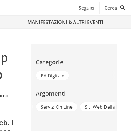
Seguici
Cerca
MANIFESTAZIONI & ALTRI EVENTI
pp
Categorie
o
PA Digitale
Argomenti
iamo
lita
App
Servizi On Line
Siti Web Della Pa
eb. I