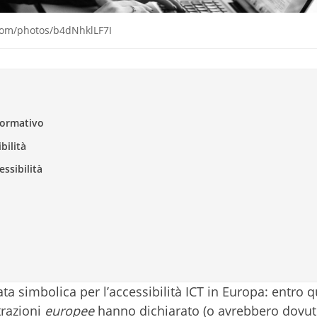
.com/photos/b4dNhklLF7I
 normativo
bilità
essibilità
a simbolica per l’accessibilità ICT in Europa: entro 
razioni
europee
hanno dichiarato (o avrebbero dovuto 