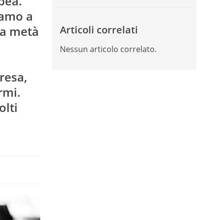
pea.
iamo a
la metà
Articoli correlati
Nessun articolo correlato.
resa,
rmi.
olti