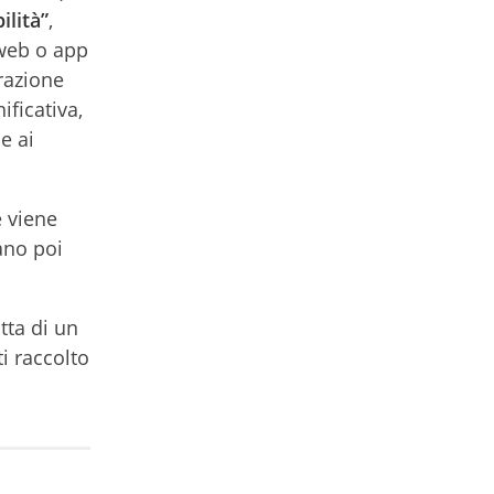
ilità”
,
 web o app
razione
ficativa,
e ai
e viene
ano poi
tta di un
i raccolto