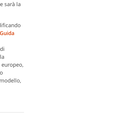
e sarà la
ificando
 Guida
di
la
o europeo,
to
 modello,