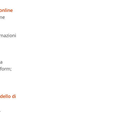
 online
ome
rmazioni
ia
bform;
ello di
.