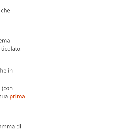
i
o che
tema
ticolato,
he in
 (con
 sua
prima
o
gramma di