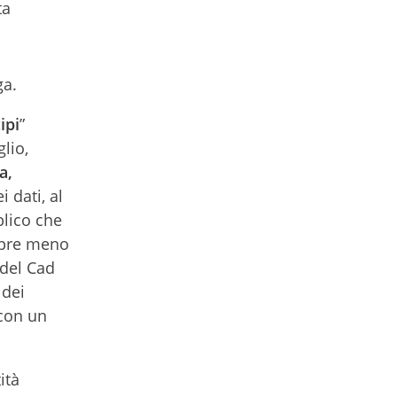
ta
ga.
ipi
”
lio,
a,
 dati, al
blico che
empre meno
 del Cad
 dei
 con un
ità