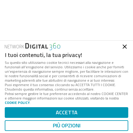
I tuoi contenuti, la tua privacy!
Su questo sito utilizziamo cookie tecnici necessari alla navigazione e
funzionali all’erogazione del servizio. Utilizziamo i cookie anche per fornirti
un’esperienza di navigazione sempre migliore, per facilitare le interazioni con
le nostre funzionalità social e per consentirti di ricevere comunicazioni di
marketing aderenti alle tue abitudini di navigazione e ai tuoi interessi.
Puoi esprimere il tuo consenso cliccando su ACCETTA TUTTI I COOKIE.
Chiudendo questa informativa, continui senza accettare.
Potrai sempre gestire le tue preferenze accedendo al nostro COOKIE CENTER
FPA
è la società di servizi e consulenza del
Gruppo
e ottenere maggiori informazioni sui cookie utilizzati, visitando la nostra
Digital 360
che accompagna amministrazioni e aziende
COOKIE POLICY
.
interessate ai processi di cambiamento della PA, nei
ACCETTA
loro percorsi di innovazione tecnologica, istituzionale e
organizzativa.
PIÙ OPZIONI