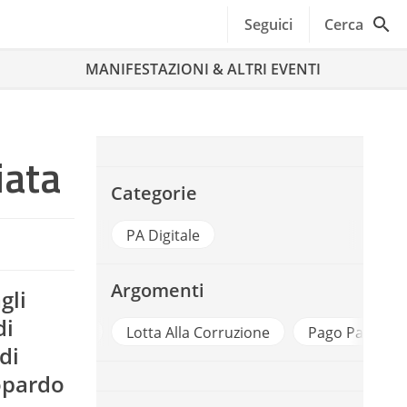
Seguici
Cerca
MANIFESTAZIONI & ALTRI EVENTI
iata
Categorie
PA Digitale
Argomenti
gli
di
tiere Sanita
Lotta Alla Corruzione
Pago Pa
S
di
opardo