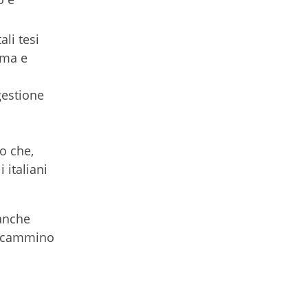
ali tesi
oma e
gestione
no che,
 italiani
 anche
to cammino