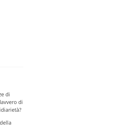
ze di
 davvero di
diarietà?
della