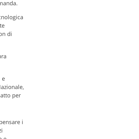
omanda.
cnologica
te
on di
bra
 e
Nazionale,
Patto per
ipensare i
zi
o e