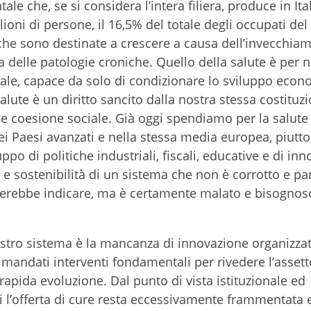
le che, se si considera l’intera filiera, produce in Ita
ilioni di persone, il 16,5% del totale degli occupati del
 che sono destinate a crescere a causa dell’invecchia
delle patologie croniche. Quello della salute è per n
ale, capace da solo di condizionare lo sviluppo econ
 salute è un diritto sancito dalla nostra stessa costituz
ia e coesione sociale. Già oggi spendiamo per la salute
 Paesi avanzati e nella stessa media europea, piutto
o di politiche industriali, fiscali, educative e di in
 e sostenibilità di un sistema che non è corrotto e par
erebbe indicare, ma è certamente malato e bisognos
nostro sistema è la mancanza di innovazione organizzat
rimandati interventi fondamentali per rivedere l’assett
pida evoluzione. Dal punto di vista istituzionale ed
 l’offerta di cure resta eccessivamente frammentata 