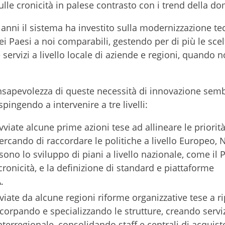
ulle cronicità in palese contrasto con i trend della d
 anni il sistema ha investito sulla modernizzazione te
ei Paesi a noi comparabili, gestendo per di più le scel
servizi a livello locale di aziende e regioni, quando n
onsapevolezza di queste necessità di innovazione sem
spingendo a intervenire a tre livelli:
viate alcune prime azioni tese ad allineare le priorità
rcando di raccordare le politiche a livello Europeo, 
no lo sviluppo di piani a livello nazionale, come il 
cronicità, e la definizione di standard e piattaforme
.
iate da alcune regioni riforme organizzative tese a r
corpando e specializzando le strutture, creando servi
interregionale, consolidando staff e centrali di acquist