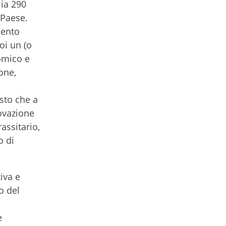
lia 290
 Paese.
mento
oi un (o
omico e
ione,
sto che a
novazione
assitario,
o di
iva e
o del
e