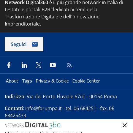
Network Digital360
è il più grande network in Italia di
testate e portali B2B dedicati ai temi della
Trasformazione Digitale e dell'innovazione
Imprenditoriale.
Seguici
About
Tags
Privacy & Cookie
Cookie Center
Indirizzo:
Via del Porto Fluviale 67/d – 00154 Roma
Contatti:
info@forumpa.it
- tel. 06 684251 - fax. 06
68425433
Forumpa.it
è una pubblicazione telematica iscritta