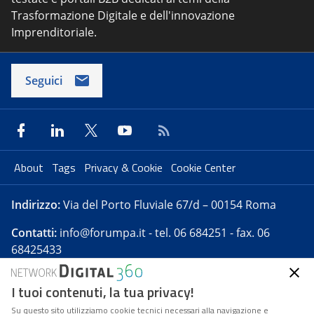
Trasformazione Digitale e dell'innovazione
Imprenditoriale.
Seguici
About
Tags
Privacy & Cookie
Cookie Center
Indirizzo:
Via del Porto Fluviale 67/d – 00154 Roma
Contatti:
info@forumpa.it
- tel. 06 684251 - fax. 06
68425433
I tuoi contenuti, la tua privacy!
Forumpa.it
è una pubblicazione telematica iscritta
presso Registro della stampa del Tribunale di Roma -
Su questo sito utilizziamo cookie tecnici necessari alla navigazione e