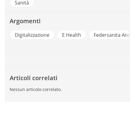
Sanità
Argomenti
i
Digitalizzazione
E Health
Federsanita Anci
Articoli correlati
Nessun articolo correlato.