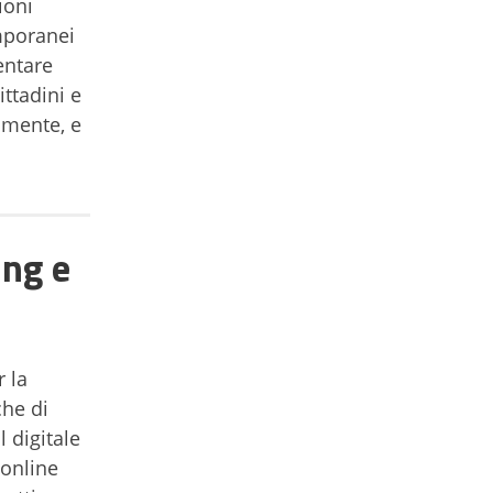
ioni
emporanei
entare
ttadini e
amente, e
ing e
 la
che di
l digitale
 online