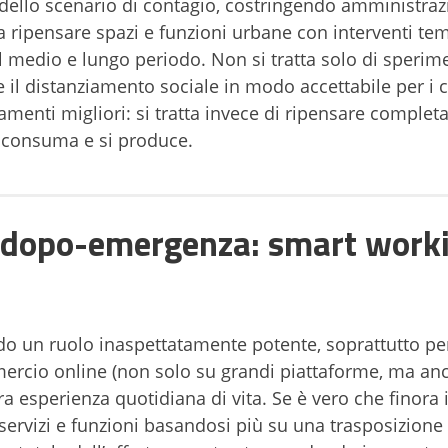
 dello scenario di contagio, costringendo amministraz
i a ripensare spazi e funzioni urbane con interventi t
l medio e lungo periodo. Non si tratta solo di sperim
 il distanziamento sociale in modo accettabile per i ci
enti migliori: si tratta invece di ripensare complet
i consuma e si produce.
nel dopo-emergenza: smart work
ndo un ruolo inaspettatamente potente, soprattutto per
ercio online (non solo su grandi piattaforme, ma an
ra esperienza quotidiana di vita. Se è vero che finora i
ervizi e funzioni basandosi più su una trasposizione