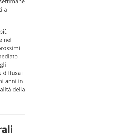
 settimane
i a
 più
e nel
prossimi
mmediato
gli
 diffusa i
mi anni in
lità della
rali