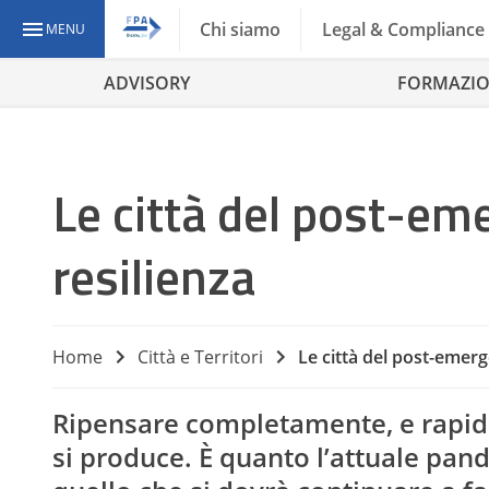
Chi siamo
Legal & Compliance
MENU
ADVISORY
FORMAZI
Le città del post-eme
resilienza
Home
Città e Territori
Le città del post-emerge
Ripensare completamente, e rapida
si produce. È quanto l’attuale pan