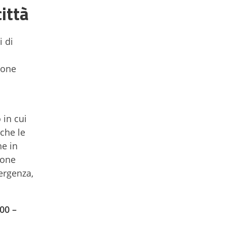
città
i di
ione
 in cui
che le
he in
ione
ergenza,
:00 –