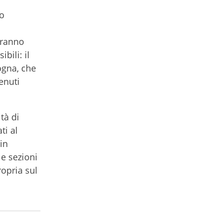
zo
tranno
bili: il
ogna, che
enuti
tà di
ti al
in
le sezioni
ropria sul