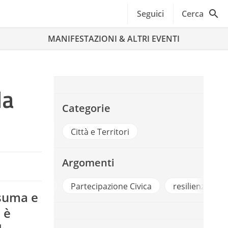
Seguici
Cerca
MANIFESTAZIONI & ALTRI EVENTI
la
Categorie
Città e Territori
Argomenti
rismo
Partecipazione Civica
resilienza
Smart C
nsuma e
 è