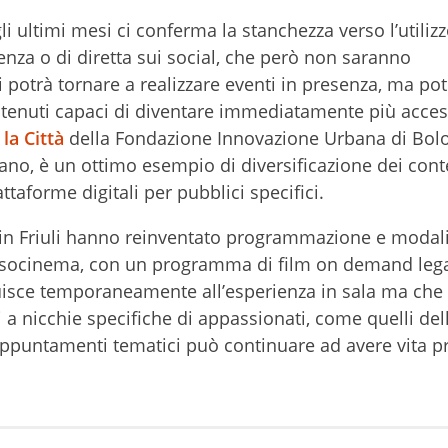
i ultimi mesi ci conferma la stanchezza verso l’utiliz
nza o di diretta sui social, che però non saranno
otrà tornare a realizzare eventi in presenza, ma po
tenuti capaci di diventare immediatamente più accessi
la Città
della Fondazione Innovazione Urbana di Bol
no, è un ottimo esempio di diversificazione dei cont
attaforme digitali per pubblici specifici.
e in Friuli hanno reinventato programmazione e modali
essocinema, con un programma di film on demand lega
tituisce temporaneamente all’esperienza in sala ma che 
 a nicchie specifiche di appassionati, come quelli del
o appuntamenti tematici può continuare ad avere vita p