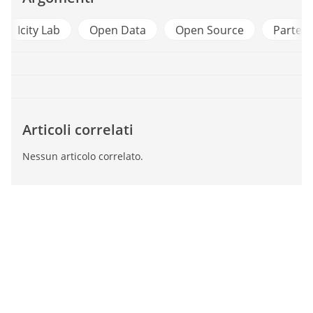
ab
Open Data
Open Source
Partecipazione Ci
Articoli correlati
Nessun articolo correlato.