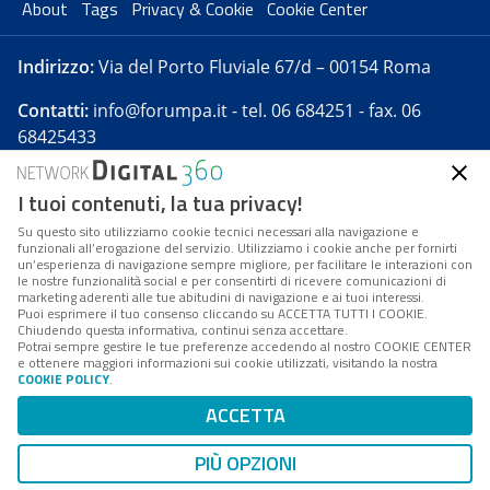
About
Tags
Privacy & Cookie
Cookie Center
Indirizzo:
Via del Porto Fluviale 67/d – 00154 Roma
Contatti:
info@forumpa.it
- tel. 06 684251 - fax. 06
68425433
I tuoi contenuti, la tua privacy!
Forumpa.it
è una pubblicazione telematica iscritta
presso Registro della stampa del Tribunale di Roma -
Su questo sito utilizziamo cookie tecnici necessari alla navigazione e
funzionali all’erogazione del servizio. Utilizziamo i cookie anche per fornirti
Reg. n. 182 del 2 maggio 2008 - Direttore resp. Michela
un’esperienza di navigazione sempre migliore, per facilitare le interazioni con
Stentella
le nostre funzionalità social e per consentirti di ricevere comunicazioni di
marketing aderenti alle tue abitudini di navigazione e ai tuoi interessi.
FPA s.r.l. è società soggetta a Direzione e
Puoi esprimere il tuo consenso cliccando su ACCETTA TUTTI I COOKIE.
Coordinamento da parte di Digital360 S.p.A. - FPA s.r.l.
Chiudendo questa informativa, continui senza accettare.
Potrai sempre gestire le tue preferenze accedendo al nostro COOKIE CENTER
è un'azienda certificata per il sistema di management
e ottenere maggiori informazioni sui cookie utilizzati, visitando la nostra
COOKIE POLICY
.
di qualità SQS (ISO 9001)
Codice Fiscale/Partita IVA n. 10693191008 - R.E.A. Roma
ACCETTA
n. 1249791. ISP AWS
PIÙ OPZIONI
Mappa del sito