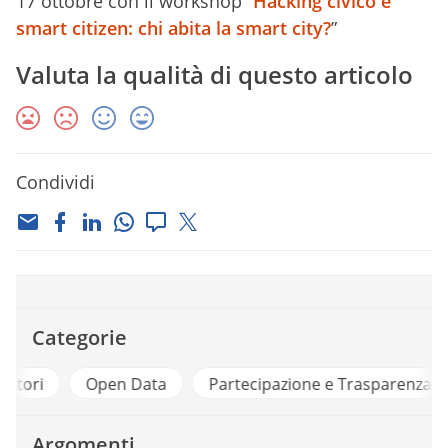
17 ottobre con il workshop “
Hacking civico e
smart citizen: chi abita la smart city?
”
Valuta la qualità di questo articolo
Condividi
Categorie
Città e Territori
Open Data
Partecipazione
Argomenti