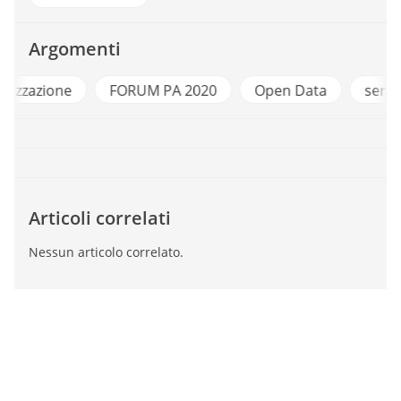
Argomenti
e
FORUM PA 2020
Open Data
servizi digitali
Articoli correlati
Nessun articolo correlato.