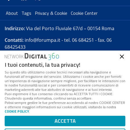
About
Tags
Privacy & Cookie
Cookie Center
Indirizzo:
Via del Porto Fluviale 67/d – 00154 Roma
Contatti:
info@forumpa.it
- tel. 06 684251 - fax. 06
68425433
I tuoi contenuti, la tua privacy!
Forumpa.it
è una pubblicazione telematica iscritta
presso Registro della stampa del Tribunale di Roma -
Su questo sito utilizziamo cookie tecnici necessari alla navigazione e
funzionali all’erogazione del servizio. Utilizziamo i cookie anche per fornirti
Reg. n. 182 del 2 maggio 2008 - Direttore resp. Michela
un’esperienza di navigazione sempre migliore, per facilitare le interazioni con
Stentella
le nostre funzionalità social e per consentirti di ricevere comunicazioni di
marketing aderenti alle tue abitudini di navigazione e ai tuoi interessi.
FPA s.r.l. è società soggetta a Direzione e
Puoi esprimere il tuo consenso cliccando su ACCETTA TUTTI I COOKIE.
Coordinamento da parte di Digital360 S.p.A. - FPA s.r.l.
Chiudendo questa informativa, continui senza accettare.
Potrai sempre gestire le tue preferenze accedendo al nostro COOKIE CENTER
è un'azienda certificata per il sistema di management
e ottenere maggiori informazioni sui cookie utilizzati, visitando la nostra
COOKIE POLICY
.
di qualità SQS (ISO 9001)
Codice Fiscale/Partita IVA n. 10693191008 - R.E.A. Roma
ACCETTA
n. 1249791. ISP AWS