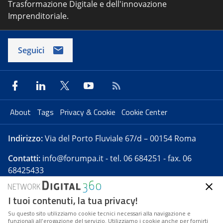
Trasformazione Digitale e dell'innovazione
Imprenditoriale.
Seguici
About
Tags
Privacy & Cookie
Cookie Center
Indirizzo:
Via del Porto Fluviale 67/d – 00154 Roma
Contatti:
info@forumpa.it
- tel. 06 684251 - fax. 06
68425433
I tuoi contenuti, la tua privacy!
Forumpa.it
è una pubblicazione telematica iscritta
presso Registro della stampa del Tribunale di Roma -
Su questo sito utilizziamo cookie tecnici necessari alla navigazione e
funzionali all’erogazione del servizio. Utilizziamo i cookie anche per fornirti
Reg. n. 182 del 2 maggio 2008 - Direttore resp. Michela