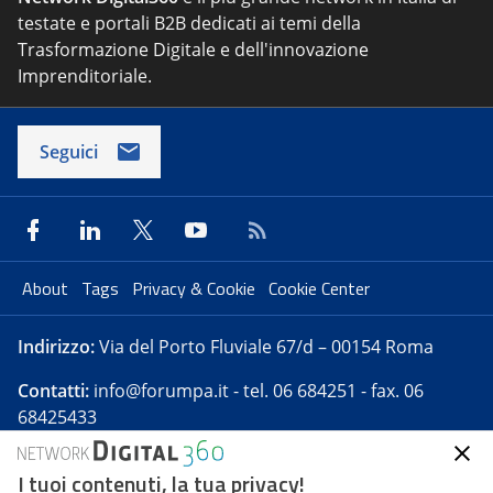
testate e portali B2B dedicati ai temi della
Trasformazione Digitale e dell'innovazione
Imprenditoriale.
Seguici
About
Tags
Privacy & Cookie
Cookie Center
Indirizzo:
Via del Porto Fluviale 67/d – 00154 Roma
Contatti:
info@forumpa.it
- tel. 06 684251 - fax. 06
68425433
I tuoi contenuti, la tua privacy!
Forumpa.it
è una pubblicazione telematica iscritta