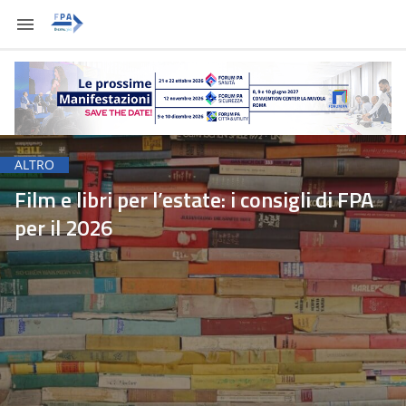
ALTRO
Film e libri per l’estate: i consigli di FPA
per il 2026
Redazione FPA
Giovanna Stagno
Michela Stentella