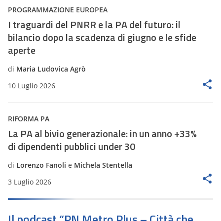
PROGRAMMAZIONE EUROPEA
I traguardi del PNRR e la PA del futuro: il
bilancio dopo la scadenza di giugno e le sfide
aperte
di
Maria Ludovica Agrò
10 Luglio 2026
RIFORMA PA
La PA al bivio generazionale: in un anno +33%
di dipendenti pubblici under 30
di
Lorenzo Fanoli
e
Michela Stentella
3 Luglio 2026
Il podcast “PN Metro Plus – Città che