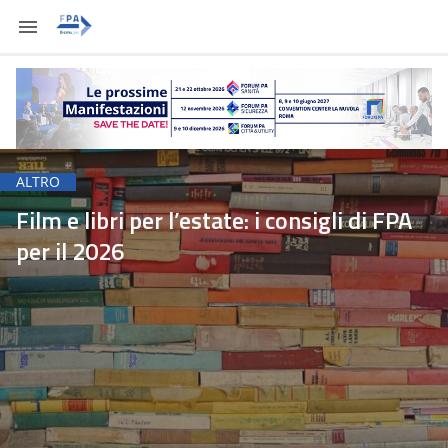
ALTRO
Film e libri per l’estate: i consigli di FPA
per il 2026
Redazione FPA
Giovanna Stagno
Michela Stentella