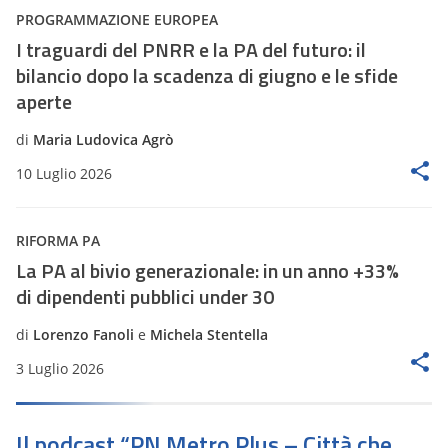
PROGRAMMAZIONE EUROPEA
I traguardi del PNRR e la PA del futuro: il
bilancio dopo la scadenza di giugno e le sfide
aperte
di
Maria Ludovica Agrò
10 Luglio 2026
RIFORMA PA
La PA al bivio generazionale: in un anno +33%
di dipendenti pubblici under 30
di
Lorenzo Fanoli
e
Michela Stentella
3 Luglio 2026
Il podcast “PN Metro Plus – Città che