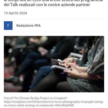
dei Talk realizzati con le nostre aziende partner
19 Aprile 2024
F
Redazione FPA
Foto di The Climate Reality Project su Unsplash -
https://unsplash.com/it/foto/selective-focus-photography-of-people-sitting-
on-chairs-while-writing-on-notebooks-Hb6uWq0i4MI