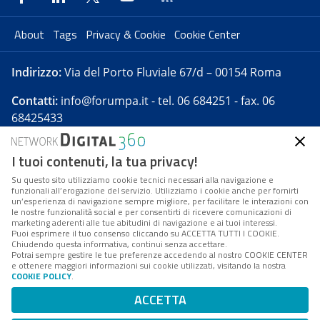
About
Tags
Privacy & Cookie
Cookie Center
Indirizzo:
Via del Porto Fluviale 67/d – 00154 Roma
Contatti:
info@forumpa.it
- tel. 06 684251 - fax. 06
68425433
I tuoi contenuti, la tua privacy!
Forumpa.it
è una pubblicazione telematica iscritta
presso Registro della stampa del Tribunale di Roma -
Su questo sito utilizziamo cookie tecnici necessari alla navigazione e
funzionali all’erogazione del servizio. Utilizziamo i cookie anche per fornirti
Reg. n. 182 del 2 maggio 2008 - Direttore resp. Michela
un’esperienza di navigazione sempre migliore, per facilitare le interazioni con
Stentella
le nostre funzionalità social e per consentirti di ricevere comunicazioni di
marketing aderenti alle tue abitudini di navigazione e ai tuoi interessi.
FPA s.r.l. è società soggetta a Direzione e
Puoi esprimere il tuo consenso cliccando su ACCETTA TUTTI I COOKIE.
Coordinamento da parte di Digital360 S.p.A. - FPA s.r.l.
Chiudendo questa informativa, continui senza accettare.
Potrai sempre gestire le tue preferenze accedendo al nostro COOKIE CENTER
è un'azienda certificata per il sistema di management
e ottenere maggiori informazioni sui cookie utilizzati, visitando la nostra
COOKIE POLICY
.
di qualità SQS (ISO 9001)
Codice Fiscale/Partita IVA n. 10693191008 - R.E.A. Roma
ACCETTA
n. 1249791. ISP AWS