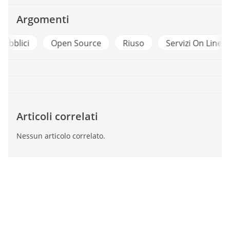
Argomenti
Dati Pubblici
Open Source
Riuso
Servi
Articoli correlati
Nessun articolo correlato.